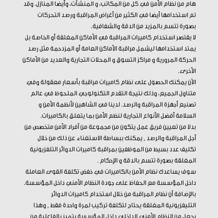
هام من نظام الأمن في كل من المكاتب، و المنشآت، وأيضا المنازل. وقد
تم استخدامها أيضا في الكثير من أغراض المراقبة ورصد التحركات
بصورة تتسم بالمزيد من الدقة والشفافية.
لا يقتصر استخدام كاميرات المراقبة في الأماكن المغلقة أو الخاصة بل
يمتد استخدامها ليشمل مراقبة الأماكن العامة أو المزدحمة مثل رصد
الحركة المرورية و مراكز التسوق و المحلات التجارية والعديد من الأماكن
الأخرى.
الآن يمكنك الحصول على نظام كاميرات مراقبة بأسعار معقولة وفي
متناول الجميع، وذلك نتيجة التقدم التكنولوجي الملحوظ في عالم
تصنيع أجهزة المراقبة والرصد. لدينا في الشاهين لأنظمة الأمن و
السلامة أفضل الأنواع التجارية لنظم الأمن بما يتعلق بالكاميرات.
بدلا من تعيين فريق عمل يتكون من مجموعة من أفراد الأمن متخصص من
أجل المراقبة والرصد , يمكنك ببساطة الاستغناء عن ذلك من خلال
تكليف عدد بسيط من الموظفين بمراقبة كاميرات الدوائر التلفزيونية
المغلقة بصورة تتسم بالدقة و الإحكام .
سوف يساعدك نظام الأمن بالكاميرات في خفض تكلفة القوى العاملة
داخل المؤسسة مع الحفاظ على جودة النظام الأمني داخل المؤسسة.
بالإضافة أن نظام المراقبة من خلال استخدام كاميرات الدوائر
التليفزيونية المغلقة يحتاج لتكلفة تركيب لمرة واحدة فقط , وهذا
يجعل من النظام الأمني الداخلي داخل المؤسسة يتميز بالفاعلية من