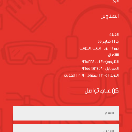
اتيج
العناوين
القبلة
ق 11 شارع 55
دور 16 برج ايليت, الكويت
الاتصال
التليفون: 0096522405145
الموبايل: 0096551434580
البريد: 23051 الصفاه, 13091 الكويت
كن علي تواصل