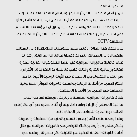
منظور التكلفة.
تتميز أنظمة كاميرات الدوائر التليفزيونية المغلقة بالفاعلية , سواء
كان ذلك في مجال المراقبة العامة أو الخاصة. و يمكن لهذه الأنظمة أن
تحد من معدلات السرقة والاقتحام داخل المنازل أو المؤسسات التي تم
دعمها بنظام المراقبة بواسطة استخدام كاميرات الدوائر التلفزيونية
المغلقة CCTV.
كما يدعم هذا النظام الأمني ضبط سلوكيات الموظفين داخل المكاتب
والعمال داخل المصانع التي تم دعمها بكاميرات المراقبة. وهذا يدل
على فاعلية كاميرات المراقبة في ضبط السلوكيات الفردية بصورة
فعالة وإيجابية للغاية ولذلك فهي مناسبة جدا للعديد من الأغراض.
مع التقدم التكنولوجي الملحوظ في الآونة الزمنية الأخيرة, نلاحظ
ابتكار العديد من أنظمة الرقابة بواسطة كاميرات الدوائر التلفزيونية
المغلقة في العديد من الأنماط المختلفة.
هناك كاميرات المراقبة المتصلة بالإنترنت , فيمكن لصاحب العمل
مراقبة المصنع أو الإدارة وهو داخل بيته أو أثناء سفره في أي مكان في
العالم دون الحاجة للتواجد داخل المكان ذاته.
وهذا يضمن عنصر الأمان بصورة تتسم بالمزيد من السهولة والمرونة
بشكل ملحوظ. وأيضا يمكنك التواصل مع كاميرات المراقبة من خلال
أجهزة الهواتف النقالة الذكية عبر الانترنت بكل سهولة , وهذه هي