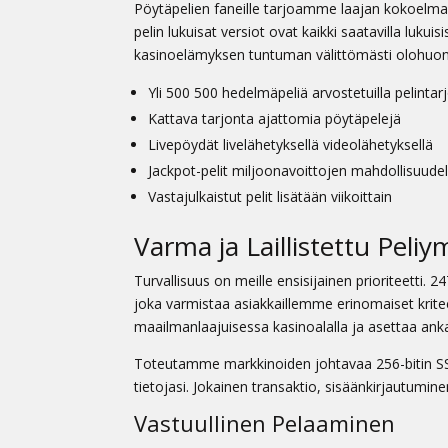
Pöytäpelien faneille tarjoamme laajan kokoelman 
pelin lukuisat versiot ovat kaikki saatavilla luku
kasinoelämyksen tuntuman välittömästi olohuone
Yli 500 500 hedelmäpeliä arvostetuilla pelintarj
Kattava tarjonta ajattomia pöytäpelejä
Livepöydät livelähetyksellä videolähetyksellä
Jackpot-pelit miljoonavoittojen mahdollisuudel
Vastajulkaistut pelit lisätään viikoittain
Varma ja Laillistettu Peliy
Turvallisuus on meille ensisijainen prioriteetti
joka varmistaa asiakkaillemme erinomaiset kritee
maailmanlaajuisessa kasinoalalla ja asettaa anka
Toteutamme markkinoiden johtavaa 256-bitin SSL-
tietojasi. Jokainen transaktio, sisäänkirjautuminen
Vastuullinen Pelaaminen