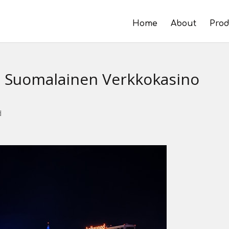
Home
About
Prod
a Suomalainen Verkkokasino
d