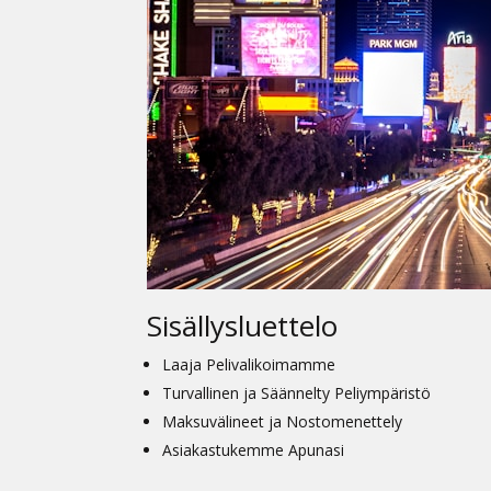
Sisällysluettelo
Laaja Pelivalikoimamme
Turvallinen ja Säännelty Peliympäristö
Maksuvälineet ja Nostomenettely
Asiakastukemme Apunasi