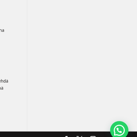
lma
tehdä
nä