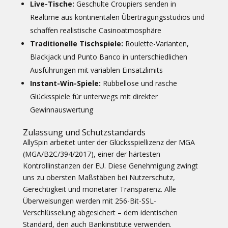
Live-Tische:
Geschulte Croupiers senden in
Realtime aus kontinentalen Übertragungsstudios und
schaffen realistische Casinoatmosphäre
Traditionelle Tischspiele:
Roulette-Varianten,
Blackjack und Punto Banco in unterschiedlichen
Ausführungen mit variablen Einsatzlimits
Instant-Win-Spiele:
Rubbellose und rasche
Glücksspiele für unterwegs mit direkter
Gewinnauswertung
Zulassung und Schutzstandards
AllySpin arbeitet unter der Glücksspiellizenz der MGA
(MGA/B2C/394/2017), einer der härtesten
Kontrollinstanzen der EU. Diese Genehmigung zwingt
uns zu obersten Maßstäben bei Nutzerschutz,
Gerechtigkeit und monetärer Transparenz. Alle
Überweisungen werden mit 256-Bit-SSL-
Verschlüsselung abgesichert – dem identischen
Standard, den auch Bankinstitute verwenden.