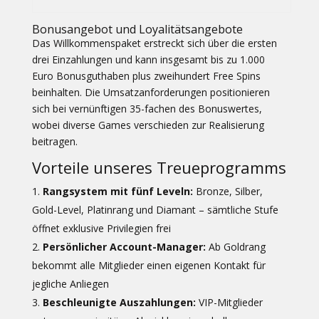
Bonusangebot und Loyalitätsangebote
Das Willkommenspaket erstreckt sich über die ersten
drei Einzahlungen und kann insgesamt bis zu 1.000
Euro Bonusguthaben plus zweihundert Free Spins
beinhalten. Die Umsatzanforderungen positionieren
sich bei vernünftigen 35-fachen des Bonuswertes,
wobei diverse Games verschieden zur Realisierung
beitragen.
Vorteile unseres Treueprogramms
Rangsystem mit fünf Leveln:
Bronze, Silber,
Gold-Level, Platinrang und Diamant – sämtliche Stufe
öffnet exklusive Privilegien frei
Persönlicher Account-Manager:
Ab Goldrang
bekommt alle Mitglieder einen eigenen Kontakt für
jegliche Anliegen
Beschleunigte Auszahlungen:
VIP-Mitglieder