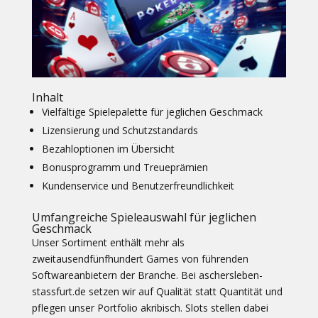
Inhalt
Vielfältige Spielepalette für jeglichen Geschmack
Lizensierung und Schutzstandards
Bezahloptionen im Übersicht
Bonusprogramm und Treueprämien
Kundenservice und Benutzerfreundlichkeit
Umfangreiche Spieleauswahl für jeglichen
Geschmack
Unser Sortiment enthält mehr als
zweitausendfünfhundert Games von führenden
Softwareanbietern der Branche. Bei
aschersleben-
stassfurt.de
setzen wir auf Qualität statt Quantität und
pflegen unser Portfolio akribisch. Slots stellen dabei