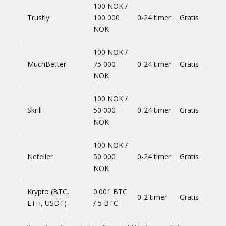
100 NOK /
Trustly
100 000
0-24 timer
Gratis
NOK
100 NOK /
MuchBetter
75 000
0-24 timer
Gratis
NOK
100 NOK /
Skrill
50 000
0-24 timer
Gratis
NOK
100 NOK /
Neteller
50 000
0-24 timer
Gratis
NOK
Krypto (BTC,
0.001 BTC
0-2 timer
Gratis
ETH, USDT)
/ 5 BTC