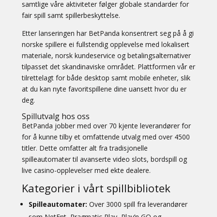
samtlige våre aktiviteter følger globale standarder for
fair spill samt spillerbeskyttelse.
Etter lanseringen har
BetPanda
konsentrert seg på å gi
norske spillere ei fullstendig opplevelse med lokalisert
materiale, norsk kundeservice og betalingsalternativer
tilpasset det skandinaviske området. Plattformen vår er
tilrettelagt for både desktop samt mobile enheter, slik
at du kan nyte favoritspillene dine uansett hvor du er
deg.
Spillutvalg hos oss
BetPanda jobber med over 70 kjente leverandører for
for å kunne tilby et omfattende utvalg med over 4500
titler. Dette omfatter alt fra tradisjonelle
spilleautomater til avanserte video slots, bordspill og
live casino-opplevelser med ekte dealere.
Kategorier i vårt spillbibliotek
Spilleautomater:
Over 3000 spill fra leverandører
som NetEnt, Pragmatic Play, Play’n GO og