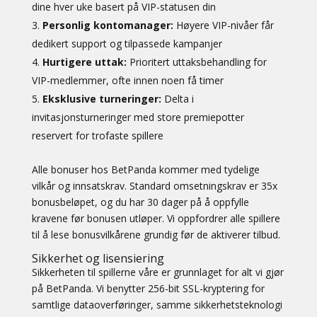
dine hver uke basert på VIP-statusen din
Personlig kontomanager:
Høyere VIP-nivåer får
dedikert support og tilpassede kampanjer
Hurtigere uttak:
Prioritert uttaksbehandling for
VIP-medlemmer, ofte innen noen få timer
Eksklusive turneringer:
Delta i
invitasjonsturneringer med store premiepotter
reservert for trofaste spillere
Alle bonuser hos BetPanda kommer med tydelige
vilkår og innsatskrav. Standard omsetningskrav er 35x
bonusbeløpet, og du har 30 dager på å oppfylle
kravene før bonusen utløper. Vi oppfordrer alle spillere
til å lese bonusvilkårene grundig før de aktiverer tilbud.
Sikkerhet og lisensiering
Sikkerheten til spillerne våre er grunnlaget for alt vi gjør
på BetPanda. Vi benytter 256-bit SSL-kryptering for
samtlige dataoverføringer, samme sikkerhetsteknologi