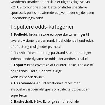
væddemålsmarkeder, der ikke er tilgængelige via via
ROFUS-forbundne sider. Dette omfatter specifikke
sportsspil, politisk relaterede begivenheder og desuden
underholdnings- odds.
Populære odds-kategorier
Fodbold:
Inklusiv store europæiske turneringer til
lavere divisioner verden rundt indeholdende hundredvis
af af betting-muligheder pr. match
Tennis:
Direkte-betting på Grand Slam-turneringer
indeholdende dynamiske odds, der ændres i realtid
Esport:
Bred coverage af Counter-Strike, League of
of Legends, Dota 2 2 samt øvrige
konkurrencediscipliner
Hestevæddeløb:
Internationale races med
eksotiske væddemålstyper som trifecta og desuden
superfecta
Basketball:
NBA, Euroliga samt nationale