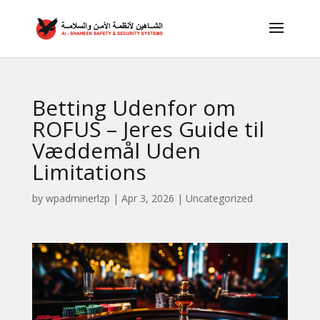
Betting Udenfor om
ROFUS – Jeres Guide til
Væddemål Uden
Limitations
by
wpadminerlzp
|
Apr 3, 2026
|
Uncategorized