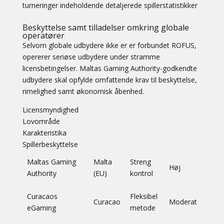
turneringer indeholdende detaljerede spillerstatistikker
Beskyttelse samt tilladelser omkring globale
operatører
Selvom globale udbydere ikke er er forbundet ROFUS,
opererer seriøse udbydere under stramme
licensbetingelser. Maltas Gaming Authority-godkendte
udbydere skal opfylde omfattende krav til beskyttelse,
rimelighed samt økonomisk åbenhed.
Licensmyndighed
Lovområde
Karakteristika
Spillerbeskyttelse
Maltas Gaming
Malta
Streng
Høj
Authority
(EU)
kontrol
Curacaos
Fleksibel
Curacao
Moderat
eGaming
metode