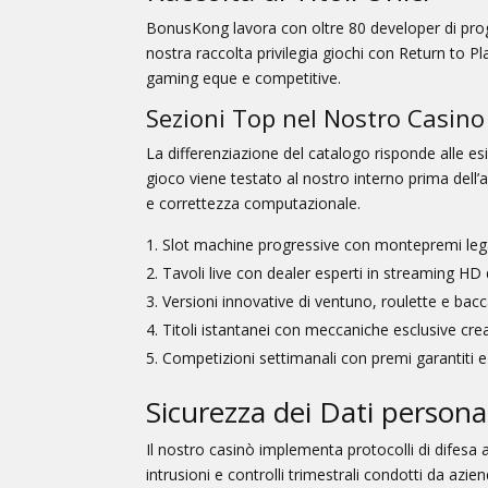
BonusKong lavora con oltre 80 developer di progr
nostra raccolta privilegia giochi con Return to P
gaming eque e competitive.
Sezioni Top nel Nostro Casino
La differenziazione del catalogo risponde alle esig
gioco viene testato al nostro interno prima dell’
e correttezza computazionale.
Slot machine progressive con montepremi legat
Tavoli live con dealer esperti in streaming HD 
Versioni innovative di ventuno, roulette e ba
Titoli istantanei con meccaniche esclusive cr
Competizioni settimanali con premi garantiti e 
Sicurezza dei Dati persona
Il nostro casinò implementa protocolli di difesa a
intrusioni e controlli trimestrali condotti da azie