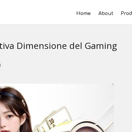
Home
About
Prod
tiva Dimensione del Gaming
d