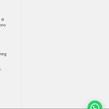
 di
gono
aming
e,