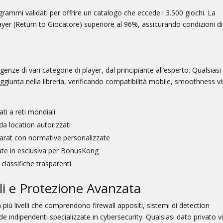
ammi validati per offrire un catalogo che eccede i 3.500 giochi. La
layer (Return to Giocatore) superiore al 96%, assicurando condizioni di
enze di vari categorie di player, dal principiante all’esperto. Qualsiasi
aggiunta nella libreria, verificando compatibilità mobile, smoothness vi
i a reti mondiali
da location autorizzati
ccarat con normative personalizzate
eate in esclusiva per BonusKong
classifiche trasparenti
li e Protezione Avanzata
 più livelli che comprendono firewall appositi, sistemi di detection
nde indipendenti specializzate in cybersecurity. Qualsiasi dato privato v