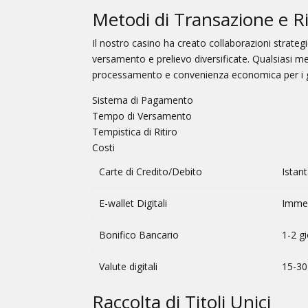
Metodi di Transazione e Rit
Il nostro casino ha creato collaborazioni strategi
versamento e prelievo diversificate. Qualsiasi me
processamento e convenienza economica per i g
Sistema di Pagamento
Tempo di Versamento
Tempistica di Ritiro
Costi
Carte di Credito/Debito
Istan
E-wallet Digitali
Imme
Bonifico Bancario
1-2 gi
Valute digitali
15-30
Raccolta di Titoli Unici