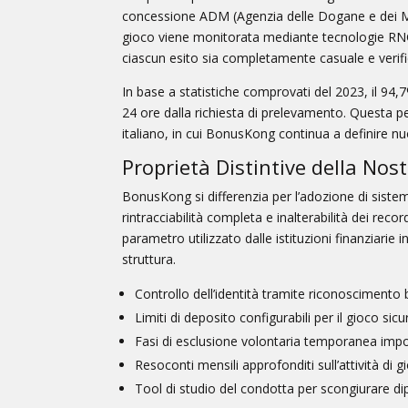
concessione ADM (Agenzia delle Dogane e dei Mon
gioco viene monitorata mediante tecnologie RNG
ciascun esito sia completamente casuale e verifi
In base a statistiche comprovati del 2023, il 94,
24 ore dalla richiesta di prelevamento. Questa pe
italiano, in cui
BonusKong
continua a definire nuo
Proprietà Distintive della Nos
BonusKong si differenzia per l’adozione di sist
rintracciabilità completa e inalterabilità dei rec
parametro utilizzato dalle istituzioni finanziarie 
struttura.
Controllo dell’identità tramite riconoscimento
Limiti di deposito configurabili per il gioco sicu
Fasi di esclusione volontaria temporanea impos
Resoconti mensili approfonditi sull’attività di g
Tool di studio del condotta per scongiurare d