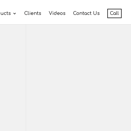
ucts
Clients
Videos
Contact Us
Call