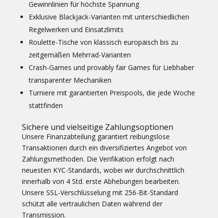
Gewinnlinien für höchste Spannung
Exklusive Blackjack-Varianten mit unterschiedlichen
Regelwerken und Einsatzlimits
Roulette-Tische von klassisch europäisch bis zu
zeitgemäßen Mehrrad-Varianten
Crash-Games und provably fair Games für Liebhaber
transparenter Mechaniken
Turniere mit garantierten Preispools, die jede Woche
stattfinden
Sichere und vielseitige Zahlungsoptionen
Unsere Finanzabteilung garantiert reibungslose
Transaktionen durch ein diversifiziertes Angebot von
Zahlungsmethoden. Die Verifikation erfolgt nach
neuesten KYC-Standards, wobei wir durchschnittlich
innerhalb von 4 Std. erste Abhebungen bearbeiten.
Unsere SSL-Verschlüsselung mit 256-Bit-Standard
schützt alle vertraulichen Daten während der
Transmission.