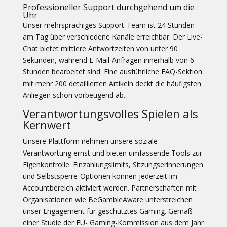
Professioneller Support durchgehend um die
Uhr
Unser mehrsprachiges Support-Team ist 24 Stunden
am Tag über verschiedene Kanäle erreichbar. Der Live-
Chat bietet mittlere Antwortzeiten von unter 90
Sekunden, während E-Mail-Anfragen innerhalb von 6
Stunden bearbeitet sind. Eine ausführliche FAQ-Sektion
mit mehr 200 detaillierten Artikeln deckt die häufigsten
Anliegen schon vorbeugend ab.
Verantwortungsvolles Spielen als
Kernwert
Unsere Plattform nehmen unsere soziale
Verantwortung ernst und bieten umfassende Tools zur
Eigenkontrolle. Einzahlungslimits, Sitzungserinnerungen
und Selbstsperre-Optionen können jederzeit im
Accountbereich aktiviert werden. Partnerschaften mit
Organisationen wie BeGambleAware unterstreichen
unser Engagement für geschütztes Gaming. Gemäß
einer Studie der EU- Gaming-Kommission aus dem Jahr