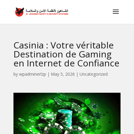
Casinia : Votre véritable
Destination de Gaming
en Internet de Confiance
by
wpadminerlzp
|
May 5, 2026
|
Uncategorized