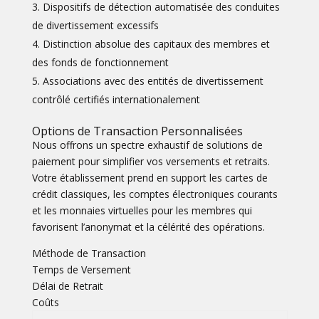
Dispositifs de détection automatisée des conduites
de divertissement excessifs
Distinction absolue des capitaux des membres et
des fonds de fonctionnement
Associations avec des entités de divertissement
contrôlé certifiés internationalement
Options de Transaction Personnalisées
Nous offrons un spectre exhaustif de solutions de
paiement pour simplifier vos versements et retraits.
Votre établissement prend en support les cartes de
crédit classiques, les comptes électroniques courants
et les monnaies virtuelles pour les membres qui
favorisent l’anonymat et la célérité des opérations.
Méthode de Transaction
Temps de Versement
Délai de Retrait
Coûts