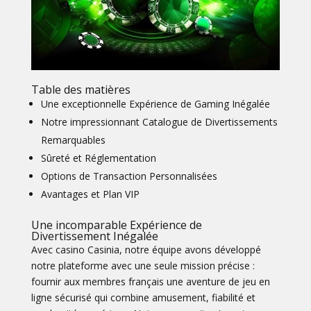
Table des matières
Une exceptionnelle Expérience de Gaming Inégalée
Notre impressionnant Catalogue de Divertissements
Remarquables
Sûreté et Réglementation
Options de Transaction Personnalisées
Avantages et Plan VIP
Une incomparable Expérience de
Divertissement Inégalée
Avec
casino Casinia
, notre équipe avons développé
notre plateforme avec une seule mission précise :
fournir aux membres français une aventure de jeu en
ligne sécurisé qui combine amusement, fiabilité et