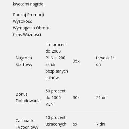
kwotami nagród.
Rodzaj Promocji
Wysokość
Wymagania Obrotu
Czas Ważności
sto procent
do 2000
Nagroda
PLN + 200
trzydzieści
35x
Startowy
sztuk
dni
bezpłatnych
spinów
50 procent
Bonus
do 1000
30x
21 dni
Doładowania
PLN
10 procent
Cashback
utraconych
5x
7 dni
Tygodniowy