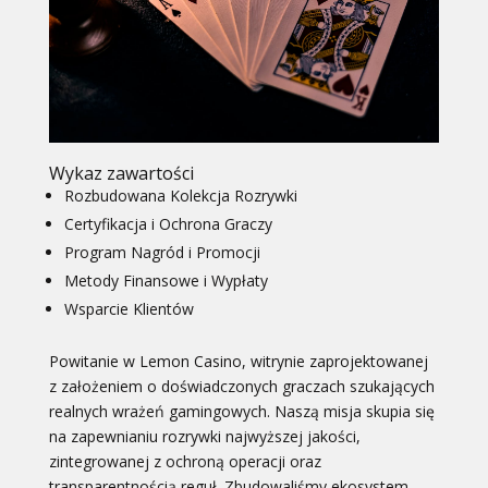
Wykaz zawartości
Rozbudowana Kolekcja Rozrywki
Certyfikacja i Ochrona Graczy
Program Nagród i Promocji
Metody Finansowe i Wypłaty
Wsparcie Klientów
Powitanie w
Lemon Casino
, witrynie zaprojektowanej
z założeniem o doświadczonych graczach szukających
realnych wrażeń gamingowych. Naszą misja skupia się
na zapewnianiu rozrywki najwyższej jakości,
zintegrowanej z ochroną operacji oraz
transparentnością reguł. Zbudowaliśmy ekosystem,