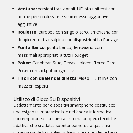
Ventuno:
versioni tradizionali, UE, statunitensi con
norme personalizzate e scommesse aggiuntive
aggiuntive
Roulette:
europea con singolo zero, americana con
doppio zero, transalpina con disposizioni La Partage
Punto Banco:
punto banco, ferroviario con
massimali appropriati a tutti i budget
Poker:
Caribbean Stud, Texas Holdem, Three Card
Poker con jackpot progressivi
Titoli con dealer dal diretta:
video HD in live con
mazzieri esperti
Utilizzo di Gioco Su Dispositivi
L’adattamento per dispositivi smartphone costituisce
una esigenza imprescindibile nell’epoca informatica
contemporanea. La questa sistema adopera tecniche
adattiva che si adatta spontaneamente a qualsiasi
dimensione dello display, offrendo feature identiche su