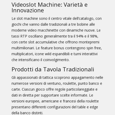
Videoslot Machine: Varietà e
Innovazione
Le slot machine sono il centro vitale dell’catalogo, con
giochi che vanno dalle tradizionali a tre bobine alle
moderne video macchinette con dinamiche nuove. Le
tassi RTP oscillano generalmente tra il 94% e il 98%,
con certe slot accumulative che offrono montepremi
multimilionari. Le feature bonus contengono spin free,
multiplicatori, icone wild espandibili e turni interattivi
che intensificano il coinvolgimento.
Prodotti da Tavola Tradizionali
Gli appassionati di tattica scoprono appagamento nelle
numerose versioni di ventuno, roulette, punto banco e
carte. Ciascun gioco offre regole particolareggiate e
dati in diretta per supportare scelte informate. Le
versioni europee, americane e francesi della roulette
presentano differenti configurazioni del table e edge
della banco distinti.