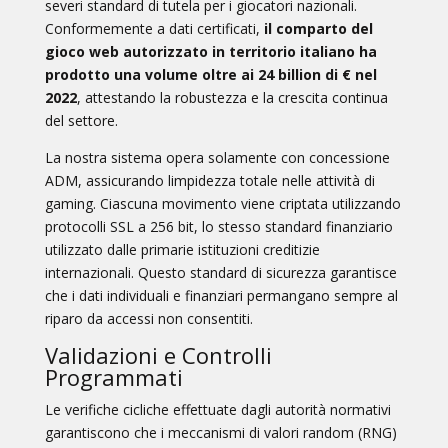
severi standard di tutela per i giocatori nazionali.
Conformemente a dati certificati,
il comparto del
gioco web autorizzato in territorio italiano ha
prodotto una volume oltre ai 24 billion di € nel
2022
, attestando la robustezza e la crescita continua
del settore.
La nostra sistema opera solamente con concessione
ADM, assicurando limpidezza totale nelle attività di
gaming. Ciascuna movimento viene criptata utilizzando
protocolli SSL a 256 bit, lo stesso standard finanziario
utilizzato dalle primarie istituzioni creditizie
internazionali. Questo standard di sicurezza garantisce
che i dati individuali e finanziari permangano sempre al
riparo da accessi non consentiti.
Validazioni e Controlli
Programmati
Le verifiche cicliche effettuate dagli autorità normativi
garantiscono che i meccanismi di valori random (RNG)