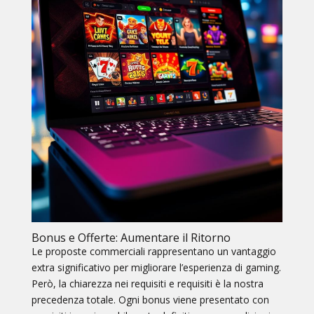
Bonus e Offerte: Aumentare il Ritorno
Le proposte commerciali rappresentano un vantaggio
extra significativo per migliorare l’esperienza di gaming.
Però, la chiarezza nei requisiti e requisiti è la nostra
precedenza totale. Ogni bonus viene presentato con