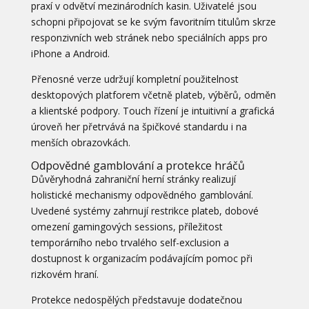
praxí v odvětví mezinárodních kasin. Uživatelé jsou
schopni připojovat se ke svým favoritním titulům skrze
responzivních web stránek nebo speciálních apps pro
iPhone a Android.
Přenosné verze udržují kompletní použitelnost
desktopových platforem včetně plateb, výběrů, odměn
a klientské podpory. Touch řízení je intuitivní a grafická
úroveň her přetrvává na špičkové standardu i na
menších obrazovkách.
Odpovědné gamblování a protekce hráčů
Důvěryhodná zahraniční herní stránky realizují
holistické mechanismy odpovědného gamblování.
Uvedené systémy zahrnují restrikce plateb, dobové
omezení gamingových sessions, příležitost
temporárního nebo trvalého self-exclusion a
dostupnost k organizacím podávajícím pomoc při
rizkovém hraní.
Protekce nedospělých představuje dodatečnou