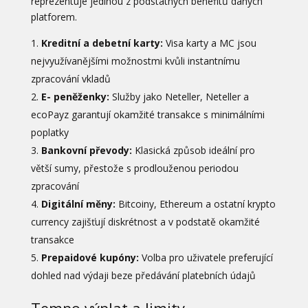
reprezentuje jedinou z podstatných benefitů daných
platforem.
Kreditní a debetní karty:
Visa karty a MC jsou
nejvyužívanějšími možnostmi kvůli instantnímu
zpracování vkladů
E- peněženky:
Služby jako Neteller, Neteller a
ecoPayz garantují okamžité transakce s minimálními
poplatky
Bankovní převody:
Klasická způsob ideální pro
větší sumy, přestože s prodlouženou periodou
zpracování
Digitální měny:
Bitcoiny, Ethereum a ostatní krypto
currency zajišťují diskrétnost a v podstatě okamžité
transakce
Prepaidové kupóny:
Volba pro uživatele preferující
dohled nad výdaji beze předávání platebních údajů