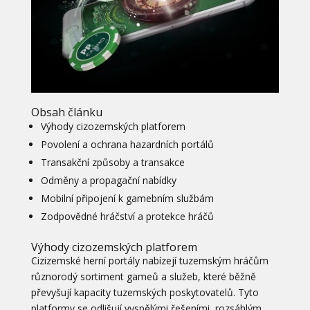
Obsah článku
Výhody cizozemských platforem
Povolení a ochrana hazardních portálů
Transakční způsoby a transakce
Odměny a propagační nabídky
Mobilní připojení k gamebním službám
Zodpovědné hráčství a protekce hráčů
Výhody cizozemských platforem
Cizizemské herní portály nabízejí tuzemským hráčům
různorodý sortiment gameů a služeb, které běžně
převyšují kapacity tuzemských poskytovatelů. Tyto
platformy se odlišují vyspělými řešeními, rozsáhlým