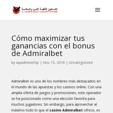
Cómo maximizar tus
ganancias con el bonus
de Admiralbet
by
wpadminerlzp
|
Nov 15, 2016
|
Uncategorized
Admiralbet es uno de los nombres más destacados en
el mundo de las apuestas y los casinos online. Con una
amplia oferta de juegos y promociones, este operador
se ha posicionado como una elección favorita para
muchos jugadores. Sin embargo, para aprovechar al
máximo todo lo que el
casino Admiralbet
ofrece, es