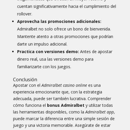
cuentan significativamente hacia el cumplimiento del
rollover.
Aprovecha las promociones adicionales:
Admiralbet no solo ofrece un bono de bienvenida.
Mantente atento a otras promociones que podrían
darte un impulso adicional.
Practica con versiones demo:
Antes de apostar
dinero real, usa las versiones demo para
familiarizarte con los juegos.
Conclusión
Apostar con el
Admiralbet casino online
es una
experiencia emocionante que, con la estrategia
adecuada, puede ser también lucrativa. Comprender
cómo funciona el
bonus Admiralbet
y utilizar todas
las herramientas disponibles, como la
Admiralbet app
,
puede marcar la diferencia entre una simple sesión de
juego y una victoria memorable. Asegúrate de estar