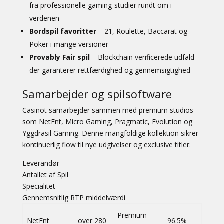
fra professionelle gaming-studier rundt om i
verdenen
Bordspil favoritter
– 21, Roulette, Baccarat og
Poker i mange versioner
Provably Fair spil
– Blockchain verificerede udfald
der garanterer rettfærdighed og gennemsigtighed
Samarbejder og spilsoftware
Casinot samarbejder sammen med premium studios
som NetEnt, Micro Gaming, Pragmatic, Evolution og
Yggdrasil Gaming. Denne mangfoldige kollektion sikrer
kontinuerlig flow til nye udgivelser og exclusive titler.
Leverandør
Antallet af Spil
Specialitet
Gennemsnitlig RTP middelværdi
Premium
NetEnt
over 280
96.5%