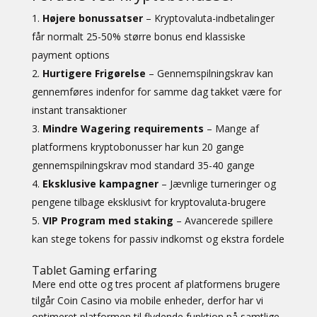
Højere bonussatser
– Kryptovaluta-indbetalinger
får normalt 25-50% større bonus end klassiske
payment options
Hurtigere Frigørelse
– Gennemspilningskrav kan
gennemføres indenfor for samme dag takket være for
instant transaktioner
Mindre Wagering requirements
– Mange af
platformens kryptobonusser har kun 20 gange
gennemspilningskrav mod standard 35-40 gange
Eksklusive kampagner
– Jævnlige turneringer og
pengene tilbage eksklusivt for kryptovaluta-brugere
VIP Program med staking
– Avancerede spillere
kan stege tokens for passiv indkomst og ekstra fordele
Tablet Gaming erfaring
Mere end otte og tres procent af platformens brugere
tilgår Coin Casino via mobile enheder, derfor har vi
optimeret platformen til flydende funktion på samtlige