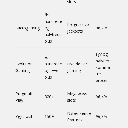
slots
fire
hundrede
Progressive
Microgaming
og
96,2%
jackpots
halvtreds
plus
syv og
et
halvfems
Evolution
hundrede
Live dealer
komma
Gaming
og tyve
gaming
tre
plus
procent
Pragmatic
Megaways
320+
96,4%
Play
slots
Nytænkende
Yggdrasil
150+
96,8%
features