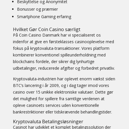
Beskyttelse og Anonymitet
Bonusser og præmier
Smartphone Gaming erfaring
Hvilket Gør Coin Casino særligt
På
Coin Casino Danmark
har vi specialiseret os
indenfor at give en førsteklasses casinooplevelse med
fokus på kryptovaluta-transaktioner. Vores platform
kombinerer konventionel spilleunderholdning med
blockchains fordele, der sikrer dig lynhurtige
udbetalinger, reducerede afgifter og forbedret privatliv.
Kryptovaluta-industrien har oplevet enorm vækst siden
BTC’s lancering i år 2009, og i dag tager imod vores
casino over 15 unikke elektroniske valutaer. Dette gør
det mulighed for spillere fra samtlige verdenen at
opleve casinoets services uden konventionelle
bankrestriktioner eller tidskrævende behandlingstider.
Kryptovaluta Betalingsløsninger
Casinot har udviklet et komplet betalingssolution der