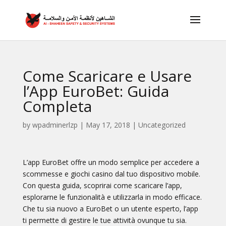
Come Scaricare e Usare
l’App EuroBet: Guida
Completa
by
wpadminerlzp
|
May 17, 2018
|
Uncategorized
L’app EuroBet offre un modo semplice per accedere a
scommesse e giochi casino dal tuo dispositivo mobile.
Con questa guida, scoprirai come scaricare l’app,
esplorarne le funzionalità e utilizzarla in modo efficace.
Che tu sia nuovo a EuroBet o un utente esperto, l’app
ti permette di gestire le tue attività ovunque tu sia.