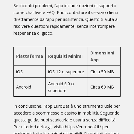
Se incontri problemi, l’app include opzioni di supporto
come chat live e FAQ. Puoi contattare il servizio clienti
direttamente dall’app per assistenza. Questo ti aiuta a
risolvere questioni rapidamente, senza interrompere
l’esperienza di gioco.
Dimensioni
Piattaforma
Requisiti Minimi
App
iOS
iOS 12 o superiore
Circa 50 MB
Android 6.0 o
Android
Circa 60 MB
superiore
In conclusione, l’app EuroBet è uno strumento utile per
accedere a scommesse e casino in mobilità. Seguendo
questa guida, puoi scaricarla e usarla senza difficoltà.
Per ulteriori dettagli, visita
https://eurobet4.it/
per
esplorare tutte le opzioni disponibili. Ricorda di giocare