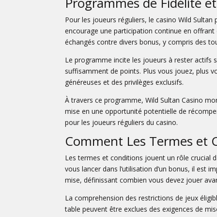
Programmes de Fidélité 
Pour les joueurs réguliers, le casino Wild Sult
encourage une participation continue en offrant
échangés contre divers bonus, y compris des to
Le programme incite les joueurs à rester actifs 
suffisamment de points. Plus vous jouez, plus vo
généreuses et des privilèges exclusifs.
À travers ce programme, Wild Sultan Casino mon
mise en une opportunité potentielle de récompe
pour les joueurs réguliers du casino.
Comment Les Termes et C
Les termes et conditions jouent un rôle crucial da
vous lancer dans l’utilisation d’un bonus, il est i
mise, définissant combien vous devez jouer avan
La comprehension des restrictions de jeux éligi
table peuvent être exclues des exigences de mise, 