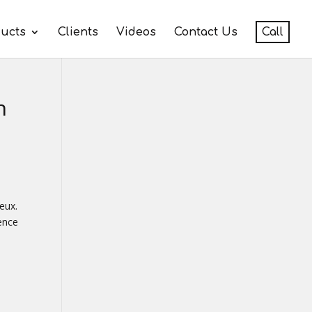
ucts
Clients
Videos
Contact Us
Call
n
eux.
ence