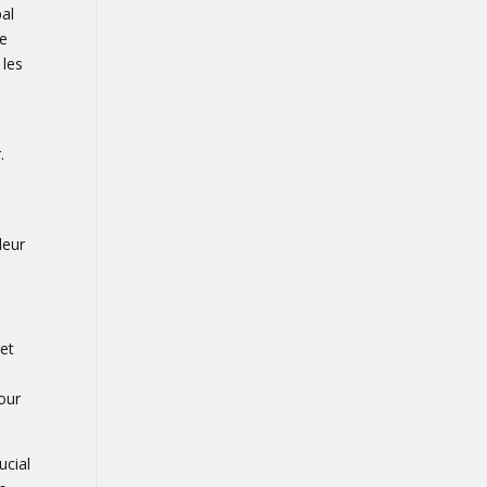
al
re
 les
.
leur
 et
our
ucial