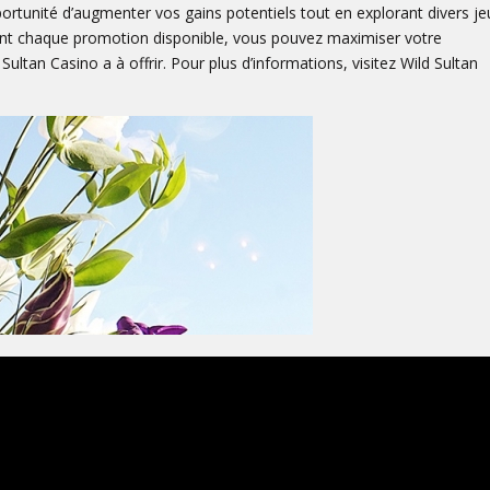
ortunité d’augmenter vos gains potentiels tout en explorant divers je
sissant chaque promotion disponible, vous pouvez maximiser votre
Sultan Casino a à offrir. Pour plus d’informations, visitez
Wild Sultan