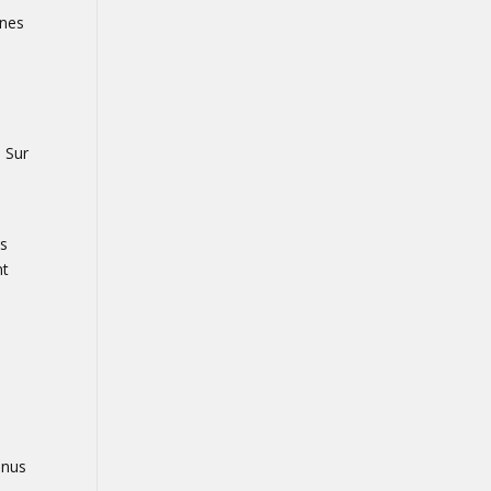
ines
. Sur
es
nt
onus