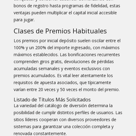
bonos de registro hasta programas de fidelidad, estas
ventajas pueden multiplicar el capital inicial accesible
para jugar.
Clases de Premios Habituales
Los premios por inicial depósito suelen oscilar entre el
100% y un 200% del importe ingresado, con máximos
máximos establecidos. Las bonificaciones recurrentes
comprenden giros gratis, devoluciones de pérdidas
acumuladas semanales y eventos exclusivos con
premios acumulados. Es vital leer atentamente los
requisitos de apuesta asociados, que típicamente
varían entre 20 veces y 50 veces el monto del premio.
Listado de Títulos Más Solicitados
La variedad del catálogo de diversión determina la
posibilidad de cumplir distintos perfiles de usuarios. Las
sitios líderes cooperan con diversos proveedores de
sistemas para garantizar una colección completa y
renovada constantemente.