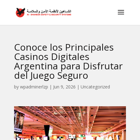
Conoce los Principales
Casinos Digitales
Argentina para Disfrutar
del Juego Seguro
by
wpadminerlzp
|
Jun 9, 2026
|
Uncategorized