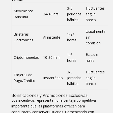
3-5
Fluctuantes
Movimiento
24-48 hrs
períodos
según
Bancaria
hábiles
banco
Usualmente
Billeteras
1-24
Al instante
sin
Electrónicas
horas
comisión
1-6
Bajas o
Criptomonedas
10-30 min
horas
nulas
3-5
Fluctuantes
Tarjetas de
Instantáneo
jornadas
según
Pago/Crédito
hábiles
banco
Bonificaciones y Promociones Exclusivas
Los incentivos representan una ventaja competitiva
importante que las plataformas ofrecen para
conquistar y conservar usuarios. Comenzando con