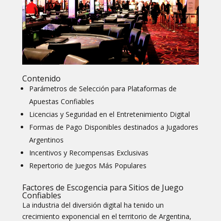
Contenido
Parámetros de Selección para Plataformas de
Apuestas Confiables
Licencias y Seguridad en el Entretenimiento Digital
Formas de Pago Disponibles destinados a Jugadores
Argentinos
Incentivos y Recompensas Exclusivas
Repertorio de Juegos Más Populares
Factores de Escogencia para Sitios de Juego
Confiables
La industria del diversión digital ha tenido un
crecimiento exponencial en el territorio de Argentina,