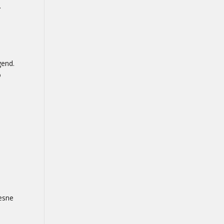
.
gend.
o
esne