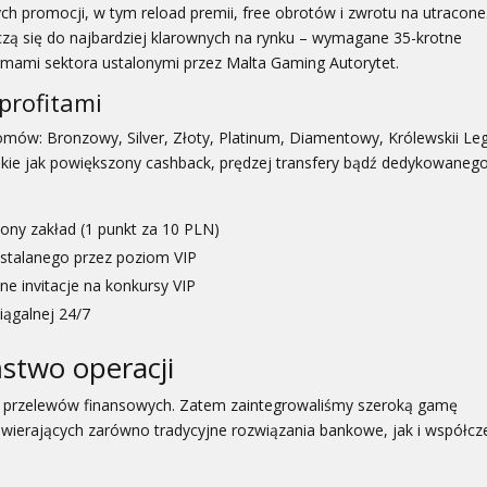
ch promocji, w tym reload premii, free obrotów i zwrotu na utracone
czą się do najbardziej klarownych na rynku – wymagane 35-krotne
rmami sektora ustalonymi przez Malta Gaming Autorytet.
profitami
ziomów: Bronzowy, Silver, Złoty, Platinum, Diamentowy, Królewskii Le
kie jak powiększony cashback, prędzej transfery bądź dedykowaneg
ony zakład (1 punkt za 10 PLN)
ustalanego przez poziom VIP
ne invitacje na konkursy VIP
iągalnej 24/7
stwo operacji
h przelewów finansowych. Zatem zaintegrowaliśmy szeroką gamę
wierających zarówno tradycyjne rozwiązania bankowe, jak i współcz