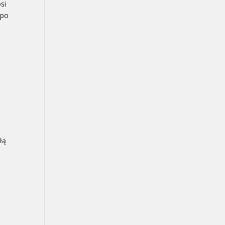
si
 po
łą