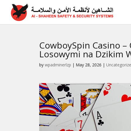
CowboySpin Casino –
Losowymi na Dzikim 
by
wpadminerlzp
|
May 28, 2026
|
Uncategoriz