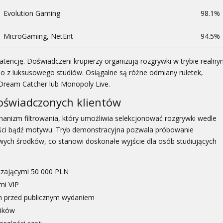
Evolution Gaming
98.1%
MicroGaming, NetEnt
94.5%
encję. Doświadczeni krupierzy organizują rozgrywki w trybie realny
o z luksusowego studiów. Osiągalne są różne odmiany ruletek,
 Dream Catcher lub Monopoly Live.
oświadczonych klientów
nizm filtrowania, który umożliwia selekcjonować rozgrywki wedle
ści bądź motywu. Tryb demonstracyjna pozwala próbowanie
iwych środków, co stanowi doskonałe wyjście dla osób studiujących
czającymi 50 000 PLN
mi VIP
n przed publicznym wydaniem
ników