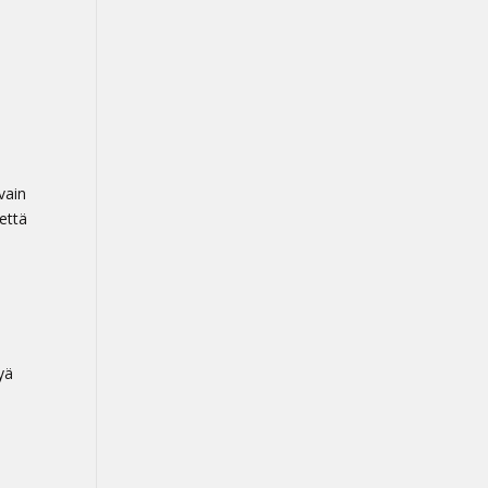
vain
että
yä