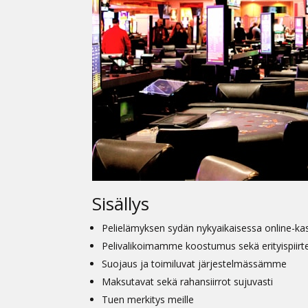
Sisällys
Pelielämyksen sydän nykyaikaisessa online-ka
Pelivalikoimamme koostumus sekä erityispiirt
Suojaus ja toimiluvat järjestelmässämme
Maksutavat sekä rahansiirrot sujuvasti
Tuen merkitys meille