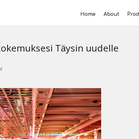
Home
About
Prod
okemuksesi Täysin uudelle
ed