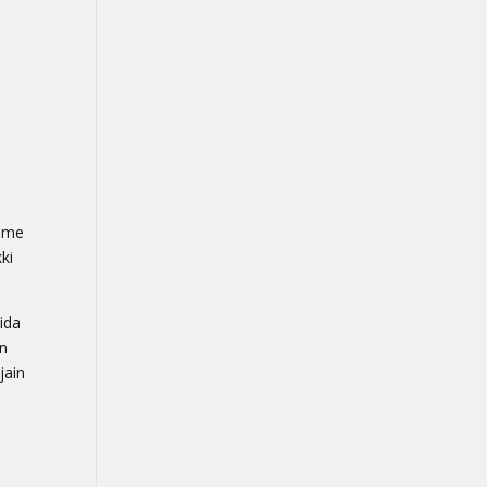
emme
ki
ida
On
jain