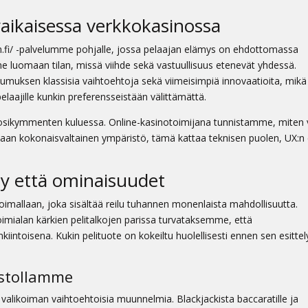
aikaisessa verkkokasinossa
.fi/
-palvelumme pohjalle, jossa pelaajan elämys on ehdottomassa
e luomaan tilan, missä viihde sekä vastuullisuus etenevät yhdessä.
umuksen klassisia vaihtoehtoja sekä viimeisimpiä innovaatioita, mikä
aajille kunkin preferensseistään välittämättä.
vuosikymmenten kuluessa. Online-kasinotoimijana tunnistamme, miten 
itaan kokonaisvaltainen ympäristö, tämä kattaa teknisen puolen, UX:n 
ly että ominaisuudet
oimallaan, joka sisältää reilu tuhannen monenlaista mahdollisuutta.
mialan kärkien pelitalkojen parissa turvataksemme, että
iintoisena. Kukin pelituote on kokeiltu huolellisesti ennen sen esittel
ustollamme
 valikoiman vaihtoehtoisia muunnelmia. Blackjackista baccaratille ja