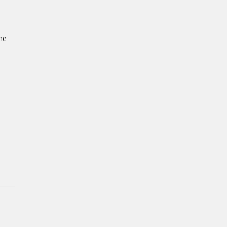
me
-
n