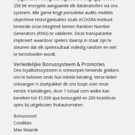
256 bit encryptie aangaande elk datatransfers via ons
systeem. Alle game krijgt periodieke audits middels
objectieve testorganisaties zoals eCOGRA instituut
teneinde onze integriteit binnen Random Number
Generators (RNG) te valideren. Deze transparantie
impliceert waardoor spelers daarop in staat zijn te
steunen dat elk spelresultaat volledig random en niet
te beïnvloeden wordt.
Verleidelijke Bonussysteem & Promoties
Ons loyaliteitssysteem is ontworpen teneinde gokkers
om te belonen sinds hun initiële betaling. Verse leden
ontvangen ‘n startpakket dit ons loopt over onze
eerste 4 betalingen, door 1 totaal som welke kan
bereiken tot €1.000 qua bonusgeld en 200 kosteloze
spins bij uitgekozen fruitautomaten.
Bonussoort
Condities
Max Waarde