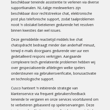
beschikbaar teneinde assistentie te verlenen via diverse
supportkanalen. NL-talige medewerkers zijn
beschikbaar door rechtstreekse chat, elektronische
post plus telefonische support, zodat taalproblemen
nooit ‘n obstakel betekenen gedurende het resolven
binnen kwesties dan wel issues.
Deze gemiddelde reactietijd middels live chat
chatopdracht bedraagt minder dan anderhalf minuut,
terwijl e-mails doorgaans gedurende vier uur een
gedetailleerd respons verkrijgen. Aangaande
complexere tech-gerelateerde problemen hebben wij
over gespecialiseerde afdelingen welke spelers
ondersteunen via gebruikersverificatie, bonusactivatie
en technologische support.
Cusco hanteert ‘n initiërende strategie van
klantenservice via frequent gebruikersfeedback
teneinde te vergaren en onze services voortdurend om
te verbeteren gebaseerd op spelerservaringen. Deze