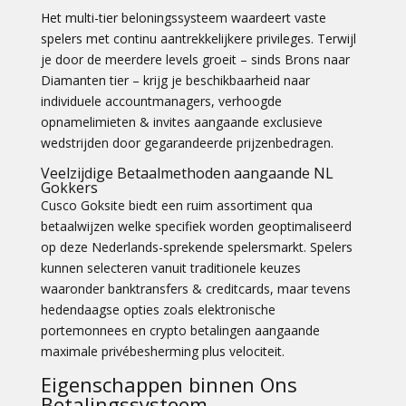
Het multi-tier beloningssysteem waardeert vaste
spelers met continu aantrekkelijkere privileges. Terwijl
je door de meerdere levels groeit – sinds Brons naar
Diamanten tier – krijg je beschikbaarheid naar
individuele accountmanagers, verhoogde
opnamelimieten & invites aangaande exclusieve
wedstrijden door gegarandeerde prijzenbedragen.
Veelzijdige Betaalmethoden aangaande NL
Gokkers
Cusco Goksite biedt een ruim assortiment qua
betaalwijzen welke specifiek worden geoptimaliseerd
op deze Nederlands-sprekende spelersmarkt. Spelers
kunnen selecteren vanuit traditionele keuzes
waaronder banktransfers & creditcards, maar tevens
hedendaagse opties zoals elektronische
portemonnees en crypto betalingen aangaande
maximale privébesherming plus velociteit.
Eigenschappen binnen Ons
Betalingssysteem