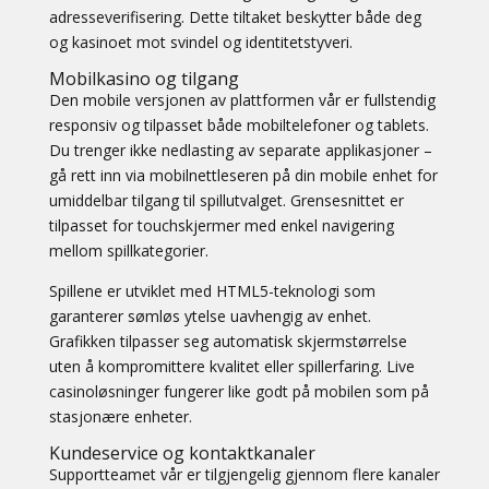
adresseverifisering. Dette tiltaket beskytter både deg
og kasinoet mot svindel og identitetstyveri.
Mobilkasino og tilgang
Den mobile versjonen av plattformen vår er fullstendig
responsiv og tilpasset både mobiltelefoner og tablets.
Du trenger ikke nedlasting av separate applikasjoner –
gå rett inn via mobilnettleseren på din mobile enhet for
umiddelbar tilgang til spillutvalget. Grensesnittet er
tilpasset for touchskjermer med enkel navigering
mellom spillkategorier.
Spillene er utviklet med HTML5-teknologi som
garanterer sømløs ytelse uavhengig av enhet.
Grafikken tilpasser seg automatisk skjermstørrelse
uten å kompromittere kvalitet eller spillerfaring. Live
casinoløsninger fungerer like godt på mobilen som på
stasjonære enheter.
Kundeservice og kontaktkanaler
Supportteamet vår er tilgjengelig gjennom flere kanaler