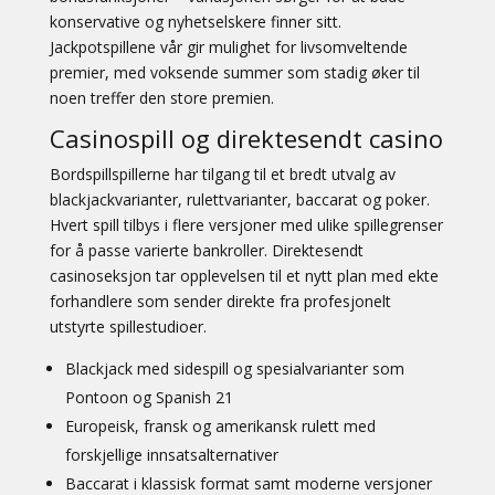
konservative og nyhetselskere finner sitt.
Jackpotspillene vår gir mulighet for livsomveltende
premier, med voksende summer som stadig øker til
noen treffer den store premien.
Casinospill og direktesendt casino
Bordspillspillerne har tilgang til et bredt utvalg av
blackjackvarianter, rulettvarianter, baccarat og poker.
Hvert spill tilbys i flere versjoner med ulike spillegrenser
for å passe varierte bankroller. Direktesendt
casinoseksjon tar opplevelsen til et nytt plan med ekte
forhandlere som sender direkte fra profesjonelt
utstyrte spillestudioer.
Blackjack med sidespill og spesialvarianter som
Pontoon og Spanish 21
Europeisk, fransk og amerikansk rulett med
forskjellige innsatsalternativer
Baccarat i klassisk format samt moderne versjoner