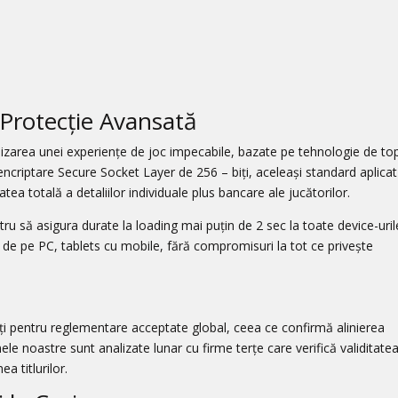
Protecție Avansată
izarea unei experiențe de joc impecabile, bazate pe tehnologie de to
ncriptare Secure Socket Layer de 256 – biți, aceleași standard aplicat
tea totală a detaliilor individuale plus bancare ale jucătorilor.
u să asigura durate la loading mai puțin de 2 sec la toate device-uril
 de pe PC, tablets cu mobile, fără compromisuri la tot ce privește
ți pentru reglementare acceptate global, ceea ce confirmă alinierea
ele noastre sunt analizate lunar cu firme terțe care verifică validitate
a titlurilor.