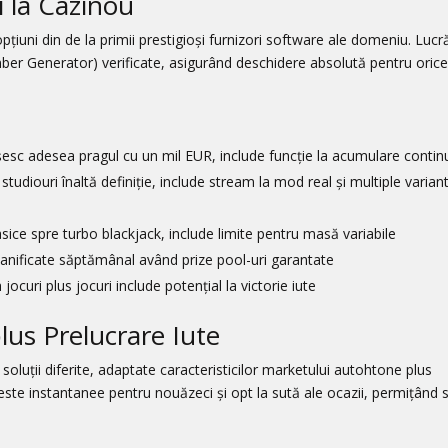
ri la Cazinou
țiuni din de la primii prestigioși furnizori software ale domeniu. Luc
ber Generator) verificate, asigurând deschidere absolută pentru oric
esc adesea pragul cu un mil EUR, include funcție la acumulare contin
 studiouri înaltă definiție, include stream la mod real și multiple varian
asice spre turbo blackjack, include limite pentru masă variabile
anificate săptămânal având prize pool-uri garantate
jocuri plus jocuri include potențial la victorie iute
lus Prelucrare Iute
oluții diferite, adaptate caracteristicilor marketului autohtone plus
ste instantanee pentru nouăzeci și opt la sută ale ocazii, permițând s