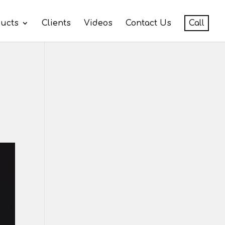
ucts
Clients
Videos
Contact Us
Call