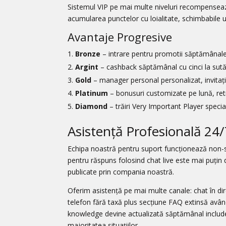
Sistemul VIP pe mai multe niveluri recompensează 
acumularea punctelor cu loialitate, schimbabile ul
Avantaje Progresive
Bronze
– intrare pentru promotii săptămânale 
Argint
– cashback săptămânal cu cinci la sută
Gold
– manager personal personalizat, invitaț
Platinum
– bonusuri customizate pe lună, ret
Diamond
– trăiri Very Important Player special
Asistență Profesională 24
Echipa noastră pentru suport funcționează non-st
pentru răspuns folosind chat live este mai puțin
publicate prin compania noastră.
Oferim asistență pe mai multe canale: chat în dir
telefon fără taxă plus secțiune FAQ extinsă avân
knowledge devine actualizată săptămânal include s
majoritatea situațiilor.