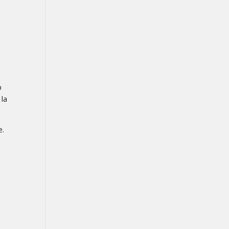
p
 la
e.
a