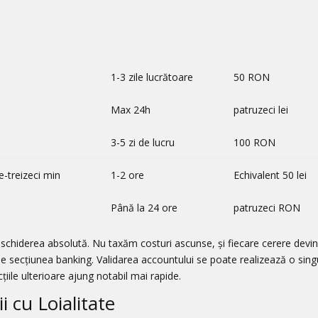
1-3 zile lucrătoare
50 RON
Max 24h
patruzeci lei
3-5 zi de lucru
100 RON
e-treizeci min
1-2 ore
Echivalent 50 lei
Până la 24 ore
patruzeci RON
deschiderea absolută. Nu taxăm costuri ascunse, și fiecare cerere devi
e secțiunea banking. Validarea accountului se poate realizează o sing
iile ulterioare ajung notabil mai rapide.
 cu Loialitate