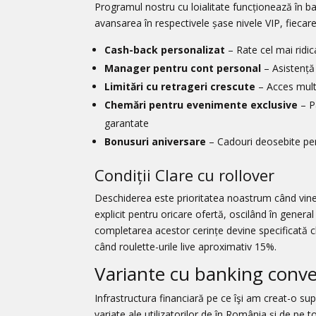
Programul nostru cu loialitate funcționează în b
avansarea în respectivele șase nivele VIP, fiecare
Cash-back personalizat
– Rate cel mai ridic
Manager pentru cont personal
– Asistență p
Limitări cu retrageri crescute
– Acces mult 
Chemări pentru evenimente exclusive
– P
garantate
Bonusuri aniversare
– Cadouri deosebite pent
Condiții Clare cu rollover
Deschiderea este prioritatea noastrum când vine c
explicit pentru oricare ofertă, oscilând în genera
completarea acestor cerințe devine specificată cl
când roulette-urile live aproximativ 15%.
Variante cu banking conve
Infrastructura financiară pe ce îşi am creat-o sup
variate ale utilizatorilor de în România şi de pe