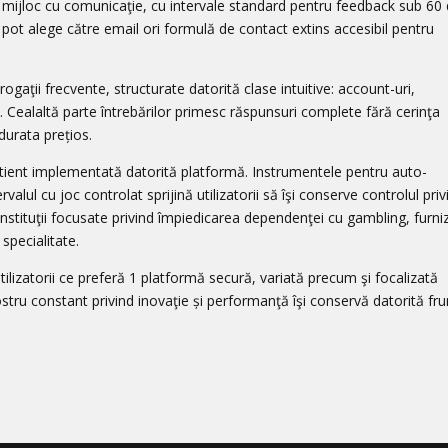
ute mijloc cu comunicaţie, cu intervale standard pentru feedback sub 60
i pot alege către email ori formulă de contact extins accesibil pentru
gaţii frecvente, structurate datorită clase intuitive: account-uri,
i. Cealaltă parte întrebărilor primesc răspunsuri complete fără cerinţa
durata prețios.
tient implementată datorită platformă. Instrumentele pentru auto-
lul cu joc controlat sprijină utilizatorii să îşi conserve controlul priv
nstituţii focusate privind împiedicarea dependenţei cu gambling, furn
specialitate.
ilizatorii ce preferă 1 platformă secură, variată precum şi focalizată
stru constant privind inovaţie și performanţă îşi conservă datorită fr