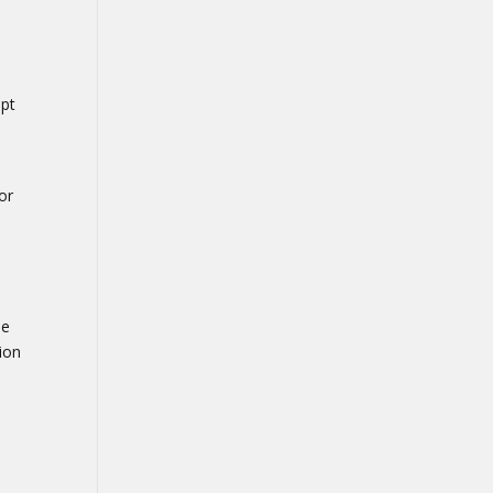
apt
or
de
tion