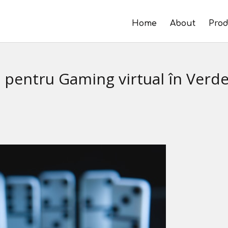
Home
About
Prod
 pentru Gaming virtual în Verd