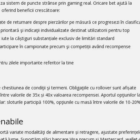
aza sistem de puncte strânse prin gaming real. Oricare bet ajută la
 oferind beneficii crescătoare:
ate de returnare despre pierzărilor pe măsură ce progresezi în clasific
rioritară şi indicaţii individualizate destinat utilizatorii pentru top
iute la câștiguri substanțiale exclusiv de limitări standard
articipare în campionate precum şi competiții având recompense
ru zilele importante referitor la tine
hestiunea de condiţii şi termeni. Obligaţiile cu rollover sunt afișate
l între valorile de 35x și 40x valoarea recompensei. Aportul opţiunilor l
ar: sloturile participă 100%, opţiunile cu masă între valorile de 10-20
nabile
ortă variate modalităţi de alimentare și retragere, ajustate preferințel
 toată lume. Suportăm plăci bancare Visa precum şi Mastercard, wallet-u