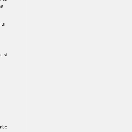
ea
lui
d și
imbe