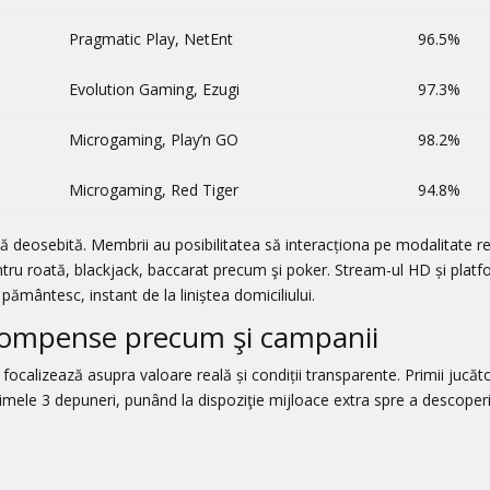
Pragmatic Play, NetEnt
96.5%
Evolution Gaming, Ezugi
97.3%
Microgaming, Play’n GO
98.2%
Microgaming, Red Tiger
94.8%
jă deosebită. Membrii au posibilitatea să interacționa pe modalitate re
entru roată, blackjack, baccarat precum şi poker. Stream-ul HD și plat
mântesc, instant de la liniștea domiciliului.
ecompense precum şi campanii
ocalizează asupra valoare reală și condiții transparente. Primii jucăto
imele 3 depuneri, punând la dispoziţie mijloace extra spre a descoper