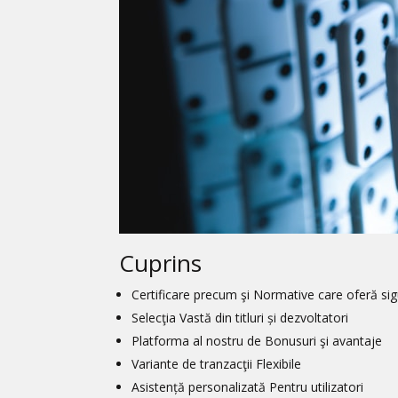
Cuprins
Certificare precum şi Normative care oferă si
Selecţia Vastă din titluri și dezvoltatori
Platforma al nostru de Bonusuri şi avantaje
Variante de tranzacţii Flexibile
Asistență personalizată Pentru utilizatori