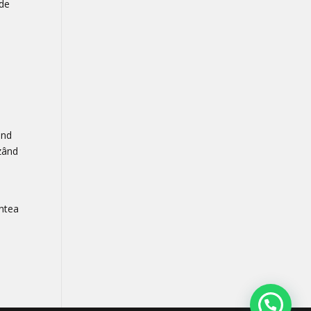
 de
ind
izând
untea