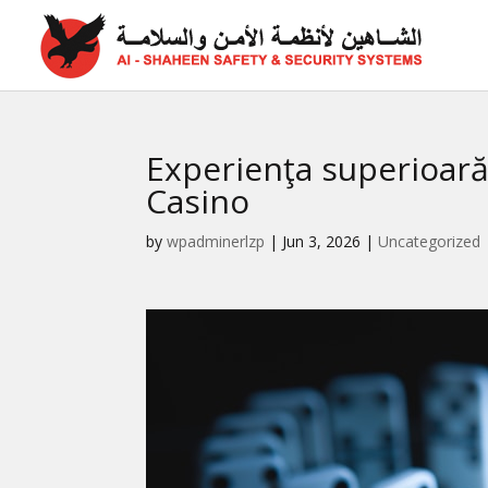
Experienţa superioară
Casino
by
wpadminerlzp
|
Jun 3, 2026
|
Uncategorized