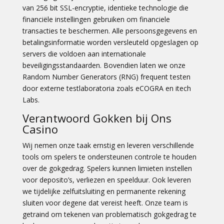
van 256 bit SSL-encryptie, identieke technologie die
financiële instellingen gebruiken om financiele
transacties te beschermen. Alle persoonsgegevens en
betalingsinformatie worden versleuteld opgeslagen op
servers die voldoen aan internationale
beveiligingsstandaarden. Bovendien laten we onze
Random Number Generators (RNG) frequent testen
door externe testlaboratoria zoals eCOGRA en itech
Labs.
Verantwoord Gokken bij Ons
Casino
Wij nemen onze taak ernstig en leveren verschillende
tools om spelers te ondersteunen controle te houden
over de gokgedrag. Spelers kunnen limieten instellen
voor deposito’s, verliezen en speelduur. Ook leveren
we tijdelijke zelfuitsluiting en permanente rekening
sluiten voor degene dat vereist heeft. Onze team is
getraind om tekenen van problematisch gokgedrag te