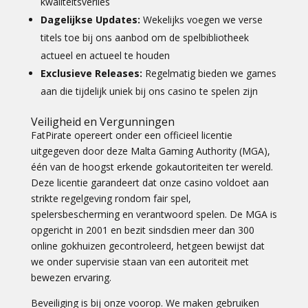
kwaliteitsverlies
Dagelijkse Updates:
Wekelijks voegen we verse
titels toe bij ons aanbod om de spelbibliotheek
actueel en actueel te houden
Exclusieve Releases:
Regelmatig bieden we games
aan die tijdelijk uniek bij ons casino te spelen zijn
Veiligheid en Vergunningen
FatPirate opereert onder een officieel licentie
uitgegeven door deze Malta Gaming Authority (MGA),
één van de hoogst erkende gokautoriteiten ter wereld.
Deze licentie garandeert dat onze casino voldoet aan
strikte regelgeving rondom fair spel,
spelersbescherming en verantwoord spelen. De MGA is
opgericht in 2001 en bezit sindsdien meer dan 300
online gokhuizen gecontroleerd, hetgeen bewijst dat
we onder supervisie staan van een autoriteit met
bewezen ervaring.
Beveiliging is bij onze voorop. We maken gebruiken