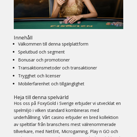
Innehåll
Välkommen till denna spelplattform
Spelutbud och segment
Bonusar och promotioner
Transaktionsmetoder och transaktioner
Trygghet och licenser
Mobilerfarenhet och tillgänglighet
Heja till denna spelvärld
Hos oss på
FoxyGold i Sverige
erbjuder vi utvecklat en
spelmiljö i vilken standard kombineras med
underhållning. Vårt casino erbjuder en bred kollektion
av speltitlar från branschens mest välrenommerade
tillverkare, med NetEnt, Microgaming, Play n GO och