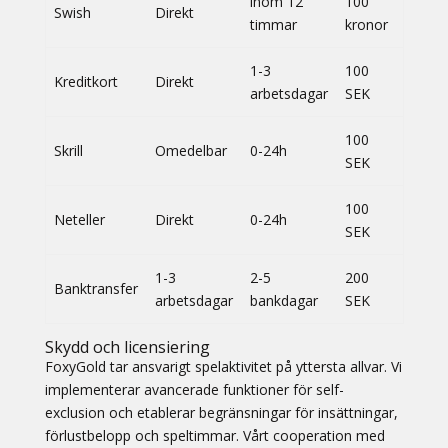
inom 12
100
Swish
Direkt
timmar
kronor
1-3
100
Kreditkort
Direkt
arbetsdagar
SEK
100
Skrill
Omedelbar
0-24h
SEK
100
Neteller
Direkt
0-24h
SEK
1-3
2-5
200
Banktransfer
arbetsdagar
bankdagar
SEK
Skydd och licensiering
FoxyGold tar ansvarigt spelaktivitet på yttersta allvar. Vi
implementerar avancerade funktioner för self-
exclusion och etablerar begränsningar för insättningar,
förlustbelopp och speltimmar. Vårt cooperation med