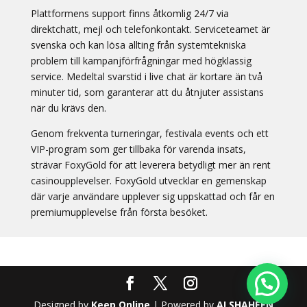
Plattformens support finns åtkomlig 24/7 via
direktchatt, mejl och telefonkontakt. Serviceteamet är
svenska och kan lösa allting från systemtekniska
problem till kampanjförfrågningar med högklassig
service. Medeltal svarstid i live chat är kortare än två
minuter tid, som garanterar att du åtnjuter assistans
när du krävs den.
Genom frekventa turneringar, festivala events och ett
VIP-program som ger tillbaka för varenda insats,
strävar FoxyGold för att leverera betydligt mer än rent
casinoupplevelser. FoxyGold utvecklar en gemenskap
där varje användare upplever sig uppskattad och får en
premiumupplevelse från första besöket.
Designed by
Keep Online
| Powered by
ALSHAHEEN