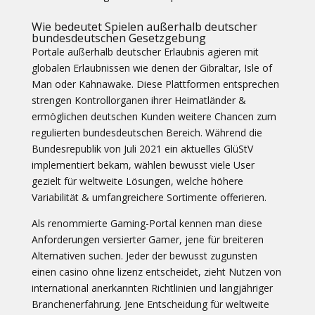
Wie bedeutet Spielen außerhalb deutscher
bundesdeutschen Gesetzgebung
Portale außerhalb deutscher Erlaubnis agieren mit
globalen Erlaubnissen wie denen der Gibraltar, Isle of
Man oder Kahnawake. Diese Plattformen entsprechen
strengen Kontrollorganen ihrer Heimatländer &
ermöglichen deutschen Kunden weitere Chancen zum
regulierten bundesdeutschen Bereich. Während die
Bundesrepublik von Juli 2021 ein aktuelles GlüStV
implementiert bekam, wählen bewusst viele User
gezielt für weltweite Lösungen, welche höhere
Variabilität & umfangreichere Sortimente offerieren.
Als renommierte Gaming-Portal kennen man diese
Anforderungen versierter Gamer, jene für breiteren
Alternativen suchen. Jeder der bewusst zugunsten
einen
casino ohne lizenz
entscheidet, zieht Nutzen von
international anerkannten Richtlinien und langjähriger
Branchenerfahrung. Jene Entscheidung für weltweite