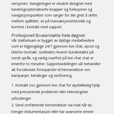
versjonen. Navigeringen er intuitivt designet med
berøringsoptimaliserte knapper og funksjoner og
navigasjonspunkter som sørger for det greit å skifte
mellom spilltitler, se på transaksjonshistorikk og
komme i kontakt med support.
Profesjonell Brukerstøtte Hele døgnet
Vår støtteteam er bygget av dyktige medarbeidere
som er tilgjengelige 24/7 gjennom live chat, epost og
telefon-kontakt. Goldriders leverer kundestøtte på
norsk språk, og vanlig svarfrist på live chat chat er
innenfor to minutter. Supportavdelingen vår behandler
alt fra tekniske forespørsler til henvendelser om
kampanjer, betalinger og verifisering.
Kontakt oss gjennom live chat for øyeblikkelig hjelp
med presserende problemer eller teknologiske
utfordringer
Send omfattende henvendelser via mail når du
trenger dokumentasjon eller har avanserte emner