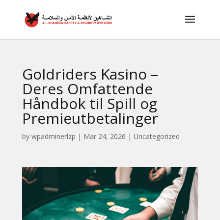
Goldriders Kasino –
Deres Omfattende
Håndbok til Spill og
Premieutbetalinger
by
wpadminerlzp
|
Mar 24, 2026
|
Uncategorized