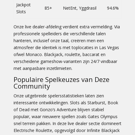
Jackpot
85+
NetEnt, Yggdrasil
94.6%
Slots
Onze live dealer-afdeling verdient extra vermelding. Via
professionele spelleiders die verschillende talen
hanteren, inclusief onze taal, creëren men een
atmosfeer die identiek is met toplocaties in Las Vegas
ofwel Monaco. Blackjack, roulette, baccarat en
verscheidene gameshow-varianten zijn 24/7 vindbaar
met aanpasbare inzetlimieten.
Populaire Spelkeuzes van Deze
Community
Onze uitgebreide spelersstatistieken laten zien
interessante ontwikkelingen. Slots als Starburst, Book
of Dead met Gonzo’s Adventure blijven stabiel
populair, waar nieuwere spellen zoals Gates Olympus
snel terrein pakken. In deze live dealer sectie domineert
Electrische Roulette, opgevolgd door Infinite Blackjack