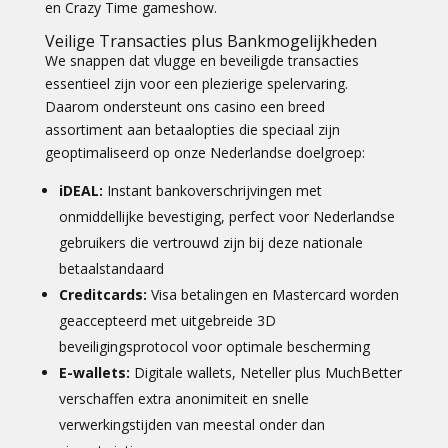
en Crazy Time gameshow.
Veilige Transacties plus Bankmogelijkheden
We snappen dat vlugge en beveiligde transacties
essentieel zijn voor een plezierige spelervaring.
Daarom ondersteunt ons casino een breed
assortiment aan betaalopties die speciaal zijn
geoptimaliseerd op onze Nederlandse doelgroep:
iDEAL:
Instant bankoverschrijvingen met
onmiddellijke bevestiging, perfect voor Nederlandse
gebruikers die vertrouwd zijn bij deze nationale
betaalstandaard
Creditcards:
Visa betalingen en Mastercard worden
geaccepteerd met uitgebreide 3D
beveiligingsprotocol voor optimale bescherming
E-wallets:
Digitale wallets, Neteller plus MuchBetter
verschaffen extra anonimiteit en snelle
verwerkingstijden van meestal onder dan