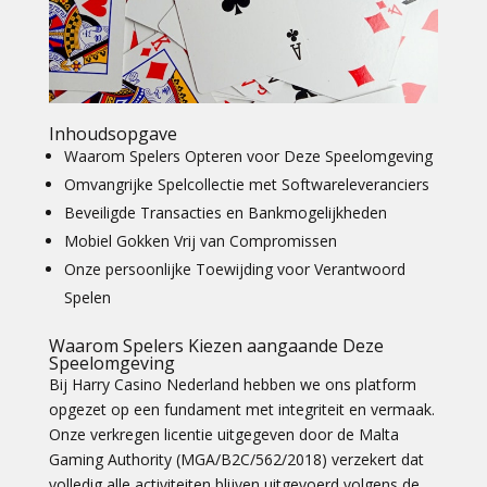
Inhoudsopgave
Waarom Spelers Opteren voor Deze Speelomgeving
Omvangrijke Spelcollectie met Softwareleveranciers
Beveiligde Transacties en Bankmogelijkheden
Mobiel Gokken Vrij van Compromissen
Onze persoonlijke Toewijding voor Verantwoord
Spelen
Waarom Spelers Kiezen aangaande Deze
Speelomgeving
Bij
Harry Casino Nederland
hebben we ons platform
opgezet op een fundament met integriteit en vermaak.
Onze verkregen licentie uitgegeven door de Malta
Gaming Authority (MGA/B2C/562/2018) verzekert dat
volledig alle activiteiten blijven uitgevoerd volgens de