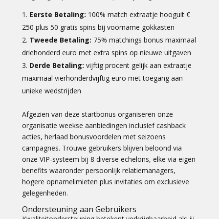
Eerste Betaling:
100% match extraatje hooguit €
250 plus 50 gratis spins bij voorname gokkasten
Tweede Betaling:
75% matchings bonus maximaal
driehonderd euro met extra spins op nieuwe uitgaven
Derde Betaling:
vijftig procent gelijk aan extraatje
maximaal vierhonderdvijftig euro met toegang aan
unieke wedstrijden
Afgezien van deze startbonus organiseren onze
organisatie weekse aanbiedingen inclusief cashback
acties, herlaad bonusvoordelen met seizoens
campagnes. Trouwe gebruikers blijven beloond via
onze VIP-systeem bij 8 diverse echelons, elke via eigen
benefits waaronder persoonlijk relatiemanagers,
hogere opnamelimieten plus invitaties om exclusieve
gelegenheden.
Ondersteuning aan Gebruikers
Kwaliteitondersteuning betekent verkrijgbaarheid als jij