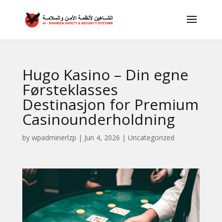
Hugo Kasino – Din egne
Førsteklasses
Destinasjon for Premium
Casinounderholdning
by
wpadminerlzp
|
Jun 4, 2026
|
Uncategorized