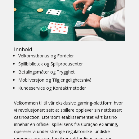
Innhold
Velkomstbonus og Fordeler
Spillbibliotek og Spillprodusenter
Betalingsmåter og Trygghet
Mobilversjon og Tilgjengelighetsnivå
Kundeservice og Kontaktmetoder
Velkommen til til vår eksklusive gaming-plattform hvor
vi revolusjonert sett at spillere opplever sin nettbasert
casinoaction. Ettersom etablissementet vårt kasino
innehar en offisiell spillelisens fra Curaçao eGaming,
opererer vi under strenge regulatoriske juridiske
rammer som som forsikrer rettferdig gaming og