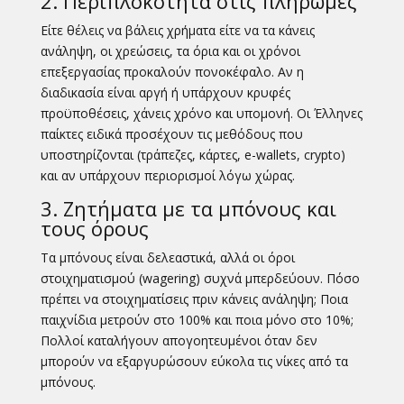
2. Περιπλοκότητα στις πληρωμές
Είτε θέλεις να βάλεις χρήματα είτε να τα κάνεις
ανάληψη, οι χρεώσεις, τα όρια και οι χρόνοι
επεξεργασίας προκαλούν πονοκέφαλο. Αν η
διαδικασία είναι αργή ή υπάρχουν κρυφές
προϋποθέσεις, χάνεις χρόνο και υπομονή. Οι Έλληνες
παίκτες ειδικά προσέχουν τις μεθόδους που
υποστηρίζονται (τράπεζες, κάρτες, e-wallets, crypto)
και αν υπάρχουν περιορισμοί λόγω χώρας.
3. Ζητήματα με τα μπόνους και
τους όρους
Τα μπόνους είναι δελεαστικά, αλλά οι όροι
στοιχηματισμού (wagering) συχνά μπερδεύουν. Πόσο
πρέπει να στοιχηματίσεις πριν κάνεις ανάληψη; Ποια
παιχνίδια μετρούν στο 100% και ποια μόνο στο 10%;
Πολλοί καταλήγουν απογοητευμένοι όταν δεν
μπορούν να εξαργυρώσουν εύκολα τις νίκες από τα
μπόνους.