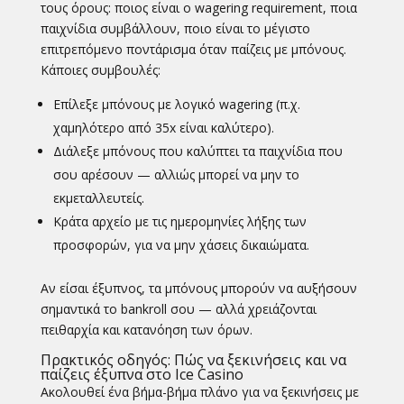
τους όρους: ποιος είναι ο wagering requirement, ποια
παιχνίδια συμβάλλουν, ποιο είναι το μέγιστο
επιτρεπόμενο ποντάρισμα όταν παίζεις με μπόνους.
Κάποιες συμβουλές:
Επίλεξε μπόνους με λογικό wagering (π.χ.
χαμηλότερο από 35x είναι καλύτερο).
Διάλεξε μπόνους που καλύπτει τα παιχνίδια που
σου αρέσουν — αλλιώς μπορεί να μην το
εκμεταλλευτείς.
Κράτα αρχείο με τις ημερομηνίες λήξης των
προσφορών, για να μην χάσεις δικαιώματα.
Αν είσαι έξυπνος, τα μπόνους μπορούν να αυξήσουν
σημαντικά το bankroll σου — αλλά χρειάζονται
πειθαρχία και κατανόηση των όρων.
Πρακτικός οδηγός: Πώς να ξεκινήσεις και να
παίζεις έξυπνα στο Ice Casino
Ακολουθεί ένα βήμα-βήμα πλάνο για να ξεκινήσεις με