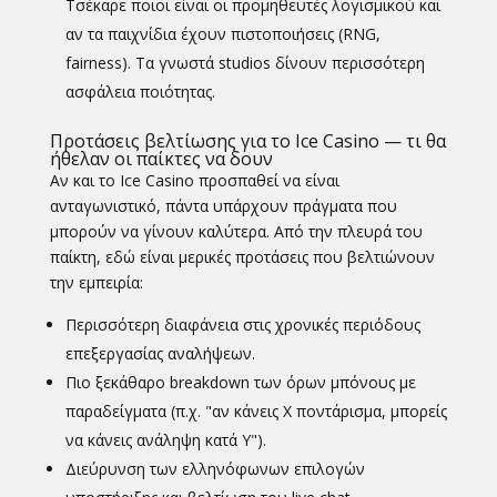
Τσέκαρε ποιοι είναι οι προμηθευτές λογισμικού και
αν τα παιχνίδια έχουν πιστοποιήσεις (RNG,
fairness). Τα γνωστά studios δίνουν περισσότερη
ασφάλεια ποιότητας.
Προτάσεις βελτίωσης για το Ice Casino — τι θα
ήθελαν οι παίκτες να δουν
Αν και το Ice Casino προσπαθεί να είναι
ανταγωνιστικό, πάντα υπάρχουν πράγματα που
μπορούν να γίνουν καλύτερα. Από την πλευρά του
παίκτη, εδώ είναι μερικές προτάσεις που βελτιώνουν
την εμπειρία:
Περισσότερη διαφάνεια στις χρονικές περιόδους
επεξεργασίας αναλήψεων.
Πιο ξεκάθαρο breakdown των όρων μπόνους με
παραδείγματα (π.χ. "αν κάνεις X ποντάρισμα, μπορείς
να κάνεις ανάληψη κατά Y").
Διεύρυνση των ελληνόφωνων επιλογών