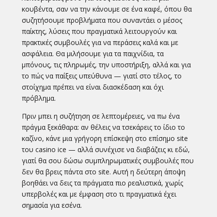
κουβέντα, σαν να την κάνουμε σε ένα καφέ, όπου θα
συζητήσουμε προβλήματα που συναντάει ο μέσος
παίκτης, λύσεις που πραγματικά λειτουργούν και
πρακτικές συμβουλές για να περάσεις καλά και με
ασφάλεια. Θα μιλήσουμε για τα παιχνίδια, τα
μπόνους, τις πληρωμές, την υποστήριξη, αλλά και για
το πώς να παίξεις υπεύθυνα — γιατί στο τέλος, το
στοίχημα πρέπει να είναι διασκέδαση και όχι
πρόβλημα.
Πριν μπει η συζήτηση σε λεπτομέρειες, να πω ένα
πράγμα ξεκάθαρα: αν θέλεις να τσεκάρεις το ίδιο το
καζίνο, κάνε μια γρήγορη επίσκεψη στο επίσημο site
του
casino ice
— αλλά συνέχισε να διαβάζεις κι εδώ,
γιατί θα σου δώσω συμπληρωματικές συμβουλές που
δεν θα βρεις πάντα στο site. Αυτή η δεύτερη άποψη
βοηθάει να δεις τα πράγματα πιο ρεαλιστικά, χωρίς
υπερβολές και με έμφαση στο τι πραγματικά έχει
σημασία για εσένα.