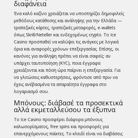
διαφάνεια
Ένα καλό καζίνο χρειάζεται να υποστηρίζει δημοφιλείς
μεθόδους κατάθεσης και ανάληψης για την Ελλάδα —
τραπεζικές κάρτες, τραπεζικές μεταφορές, e-wallets
όπως Skrill/Neteller και ενδεχομένως crypto. Το Ice
Casino προσπαθεί να καλύψει τις ανάγκες με λογικά
όρια και αναφορές χρόνων επεξεργασίας. Επίσης, οι
κανόνες για ανάληψη πρέπει να είναι σαφείς: αν
υπάρχει ταυτοποίηση (KYC), ποια έγγραφα
χρειάζονται και πόση ώρα παίρνει η επεξεργασία. Για
να γλιτώσεις καθυστερήσεις, φρόντισε από πριν να
έχεις ανέβασμένα τα απαραίτητα έγγραφα στο
λογαριασμό σου.
Μπόνους: διάβασέ τα προσεκτικά
αλλά εκμεταλλεύσου τα έξυπνα
Το Ice Casino προσφέρει διάφορα μπόνους
καλωσορίσματος, free spins και προσφορές για
επανερχόμενους παίκτες. Το κλειδί είναι να διαβάσεις