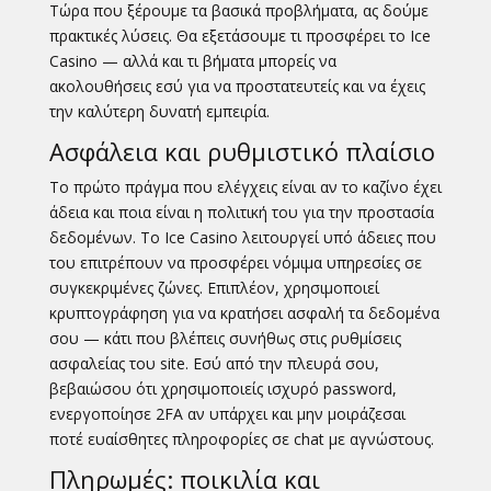
Τώρα που ξέρουμε τα βασικά προβλήματα, ας δούμε
πρακτικές λύσεις. Θα εξετάσουμε τι προσφέρει το Ice
Casino — αλλά και τι βήματα μπορείς να
ακολουθήσεις εσύ για να προστατευτείς και να έχεις
την καλύτερη δυνατή εμπειρία.
Ασφάλεια και ρυθμιστικό πλαίσιο
Το πρώτο πράγμα που ελέγχεις είναι αν το καζίνο έχει
άδεια και ποια είναι η πολιτική του για την προστασία
δεδομένων. Το Ice Casino λειτουργεί υπό άδειες που
του επιτρέπουν να προσφέρει νόμιμα υπηρεσίες σε
συγκεκριμένες ζώνες. Επιπλέον, χρησιμοποιεί
κρυπτογράφηση για να κρατήσει ασφαλή τα δεδομένα
σου — κάτι που βλέπεις συνήθως στις ρυθμίσεις
ασφαλείας του site. Εσύ από την πλευρά σου,
βεβαιώσου ότι χρησιμοποιείς ισχυρό password,
ενεργοποίησε 2FA αν υπάρχει και μην μοιράζεσαι
ποτέ ευαίσθητες πληροφορίες σε chat με αγνώστους.
Πληρωμές: ποικιλία και