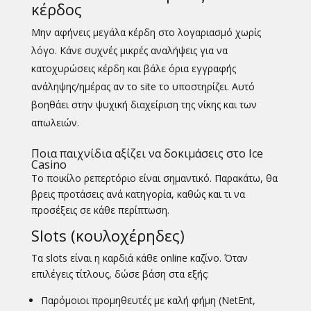
κέρδος
Μην αφήνεις μεγάλα κέρδη στο λογαριασμό χωρίς
λόγο. Κάνε συχνές μικρές αναλήψεις για να
κατοχυρώσεις κέρδη και βάλε όρια εγγραφής
ανάληψης/ημέρας αν το site το υποστηρίζει. Αυτό
βοηθάει στην ψυχική διαχείριση της νίκης και των
απωλειών.
Ποια παιχνίδια αξίζει να δοκιμάσεις στο Ice
Casino
Το ποικίλο ρεπερτόριο είναι σημαντικό. Παρακάτω, θα
βρεις προτάσεις ανά κατηγορία, καθώς και τι να
προσέξεις σε κάθε περίπτωση.
Slots (κουλοχέρηδες)
Τα slots είναι η καρδιά κάθε online καζίνο. Όταν
επιλέγεις τίτλους, δώσε βάση στα εξής:
Παρόμοιοι προμηθευτές με καλή φήμη (NetEnt,