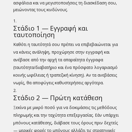
ασφάλεια και να μεγιστοποιήσεις τη διασκέδαση σου,
μειώνοντας τους κινδύνους.
Στάδιο 1 — Εγγραφή και
ταυτοποίηση
Καθότι η ταυτότητά σου πρέπει να επιβεβαιώνεται για
να κάνεις ανάληψη, προχώρησε στην εγγραφή και
ανέβασε από την αρχή τα απαραίτητα έγγραφα
(ταυτότητα/διαβατήριο και ένα πρόσφατο λογαριασμό
κοινής ωφέλειας ή τραπεζική κίνηση). Αν τα ανεβάσεις
νωρίς, θα αποφύγεις καθυστερήσεις αργότερα.
Στάδιο 2 — Πρώτη κατάθεση
Ξεκίνα με μικρό ποσό για να δοκιμάσεις τις μεθόδους
πληρωμής και την ταχύτητα επεξεργασίας. Εάν υπάρχει
μπόνους κατάθεσης, διάβασε τους όρους πριν δεχτείς
— μερικές φορές το μπόνους αλλάζει τις στρατηγικές