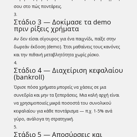
σου στο πώς ποντάρεις.
Στάδιο 3 — Δοκίμασε τα demo
πριν ρίξεις χρήματα
Αν δεν είσαι σίγουρος για ένα παιχνίδι, παίξε στην
δωρεάν έκδοση (demo). Έτσι μαθαίνεις τους κανόνες
και την πιθανή μεταβλητότητα χωρίς ρίσκο.
Στάδιο 4 — Διαχείριση κεφαλαίου
(bankroll)
Όρισε πόσα χρήματα μπορείς να χάσεις σε μια
συνεδρία και μην τα ξεπεράσεις. Μια καλή αρχή είναι
να χρησιμοποιείς μικρά ποσοστά του συνολικού
κεφαλαίου για κάθε ποντάρισμα — π.χ. 1-5% ανά
γύρο, ανάλογα τη στρατηγική.
Στάδιο 5 — Αποσύρσεις και