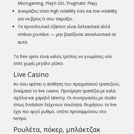
Microgaming, Play’n GO, Pragmatic Play).
Δοκιμάζεις τόσο high volatility όσο και low volatility
για να βρεις τι σου ταιριάζει.
Τα προοδευτικά τζάκποτ είναι δελεαστικά αλλά
σπάνια χτυπάνε — μην βασίζεσαι αποκλειστικά σε
αυτά.
Τα free spins είναι καλός τρόπος να γνωρίσεις νέα
slots χωρίς μεγάλο ρίσκο.
Live Casino
Αν σου αρέσει η αίσθηση του πραγματικού τραπεζιού,
δοκίμασε το live casino. Προτίμησε τραπέζια με καλά
σχόλια και χαμηλό latency. Οι συνεργασίες με studio
όπως Evolution δείχνουν ποιότητα. Θυμήσου: το live
έχει πιο αργό ρυθμό, οπότε προσαρμόσου στο
tempo.
Ρουλέτα, πόκερ, μπλάκτζακ