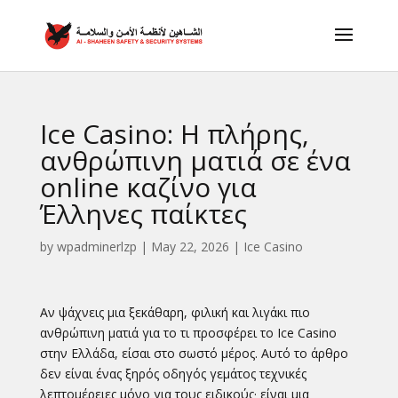
Ice Casino: Η πλήρης,
ανθρώπινη ματιά σε ένα
online καζίνο για
Έλληνες παίκτες
by
wpadminerlzp
|
May 22, 2026
|
Ice Casino
Αν ψάχνεις μια ξεκάθαρη, φιλική και λιγάκι πιο
ανθρώπινη ματιά για το τι προσφέρει το Ice Casino
στην Ελλάδα, είσαι στο σωστό μέρος. Αυτό το άρθρο
δεν είναι ένας ξηρός οδηγός γεμάτος τεχνικές
λεπτομέρειες μόνο για τους ειδικούς· είναι μια