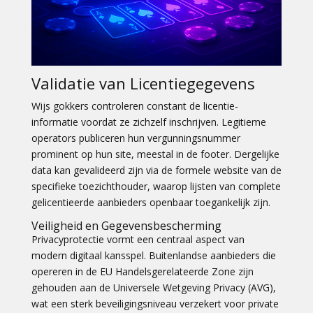
Validatie van Licentiegegevens
Wijs gokkers controleren constant de licentie-
informatie voordat ze zichzelf inschrijven. Legitieme
operators publiceren hun vergunningsnummer
prominent op hun site, meestal in de footer. Dergelijke
data kan gevalideerd zijn via de formele website van de
specifieke toezichthouder, waarop lijsten van complete
gelicentieerde aanbieders openbaar toegankelijk zijn.
Veiligheid en Gegevensbescherming
Privacyprotectie vormt een centraal aspect van
modern digitaal kansspel. Buitenlandse aanbieders die
opereren in de EU Handelsgerelateerde Zone zijn
gehouden aan de Universele Wetgeving Privacy (AVG),
wat een sterk beveiligingsniveau verzekert voor private