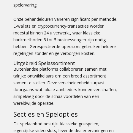
spelervaring
Onze behandelduren variëren significant per methode.
E-wallets en cryptocurrency-transacties worden
meestal binnen 24 u verwerkt, waar klassieke
bankmethoden 3 tot 5 businessdagen zijn nodig
hebben. Gerespecteerde operators gebruiken heldere
regelingen zonder enige verborgen kosten.
Uitgebreid Spelassortiment
Buitenlandse platforms collaboreren samen met
talrijke ontwikkelaars om een breed assortiment
samen te stellen. Deze verscheidenheid surpast
doorgaans wat lokale aanbieders kunnen verschaffen,
simpelweg door de schaalvoordelen van een
wereldwijde operatie.
Secties en Spelopties
Dit spelaanbod bestrijkt klassieke gokspelen,
eigentijdse video slots, levende dealer ervaringen en