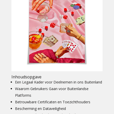
Inhoudsopgave
Een Legaal Kader voor Deelnemen in ons Buitenland
Waarom Gebruikers Gaan voor Buitenlandse
Platforms
Betrouwbare Certificaten en Toezichthouders
Bescherming en Dataveiligheid