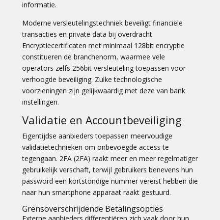
informatie.
Moderne versleutelingstechniek beveiligt financiële
transacties en private data bij overdracht.
Encryptiecertificaten met minimaal 128bit encryptie
constitueren de branchenorm, waarmee vele
operators zelfs 256bit versleuteling toepassen voor
verhoogde beveiliging. Zulke technologische
voorzieningen zijn gelijkwaardig met deze van bank
instellingen.
Validatie en Accountbeveiliging
Eigentijdse aanbieders toepassen meervoudige
validatietechnieken om onbevoegde access te
tegengaan. 2FA (2FA) raakt meer en meer regelmatiger
gebruikelijk verschaft, terwijl gebruikers benevens hun
password een kortstondige nummer vereist hebben die
naar hun smartphone apparaat raakt gestuurd.
Grensoverschrijdende Betalingsopties
Externe aanbieders differentiëren zich vaak door hun