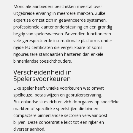
Mondiale aanbieders beschikken meestal over
uitgebreide ervaring in meerdere markten. Zulke
expertise omzet zich in geavanceerde systemen,
professionele klantenondersteuning en een grondig
begrip van spelerswensen. Bovendien functioneren
vele gerespecteerde internationale platforms onder
rigide EU certificaten die vergelijkbare of soms
rigoureuzere standaarden hanteren dan enkele
binnenlandse toezichthouders.
Verscheidenheid in
Spelersvoorkeuren
Elke speler heeft unieke voorkeuren wat omvat
spelkeuze, betaalwijzen en gebruikerservaring.
Buitenlandse sites richten zich doorgaans op specifieke
markten of specifieke speelstijlen die binnen
compactere binnenlandse sectoren verwaarloost
blijven. Deze concentratie leidt tot een rijker en
diverser aanbod.