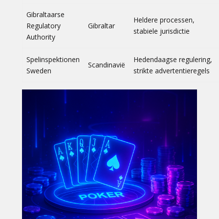
Gibraltaarse
Heldere processen,
Regulatory
Gibraltar
stabiele jurisdictie
Authority
Spelinspektionen
Hedendaagse regulering,
Scandinavië
Sweden
strikte advertentieregels