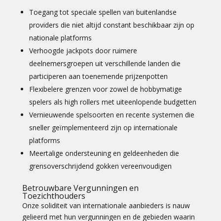
Toegang tot speciale spellen van buitenlandse
providers die niet altijd constant beschikbaar zijn op
nationale platforms
Verhoogde jackpots door ruimere
deelnemersgroepen uit verschillende landen die
participeren aan toenemende prijzenpotten
Flexibelere grenzen voor zowel de hobbymatige
spelers als high rollers met uiteenlopende budgetten
Vernieuwende spelsoorten en recente systemen die
sneller geïmplementeerd zijn op internationale
platforms
Meertalige ondersteuning en geldeenheden die
grensoverschrijdend gokken vereenvoudigen
Betrouwbare Vergunningen en
Toezichthouders
Onze soliditeit van internationale aanbieders is nauw
gelieerd met hun vergunningen en de gebieden waarin