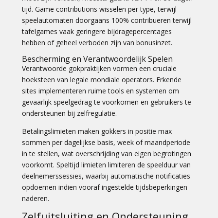
tijd. Game contributions wisselen per type, terwijl
speelautomaten doorgaans 100% contribueren terwijl
tafelgames vaak geringere bijdragepercentages
hebben of geheel verboden zijn van bonusinzet.
Bescherming en Verantwoordelijk Spelen
Verantwoorde gokpraktijken vormen een cruciale
hoeksteen van legale mondiale operators. Erkende
sites implementeren ruime tools en systemen om
gevaarlijk speelgedrag te voorkomen en gebruikers te
ondersteunen bij zelfregulatie.
Betalingslimieten maken gokkers in positie max
sommen per dagelijkse basis, week of maandperiode
in te stellen, wat overschrijding van eigen begrotingen
voorkomt. Speltijd limieten limiteren de speelduur van
deelnemerssessies, waarbij automatische notificaties
opdoemen indien vooraf ingestelde tijdsbeperkingen
naderen.
Zelfuitsluiting en Ondersteuning