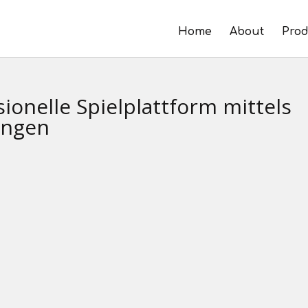
Home
About
Prod
sionelle Spielplattform mittels
ungen