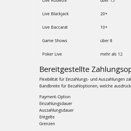
Live Roulette
über 15
Live Blackjack
20+
Live Baccarat
10+
Game Shows
über 8
Poker Live
mehr als 12
Bereitgestellte Zahlungso
Flexibilität für Einzahlungs- und Auszahlungen zä
Bandbreite für Bezahloptionen, welche ausdrückl
Payment-Option
Einzahlungsdauer
Auszahlungsdauer
Entgelte
Grenzen