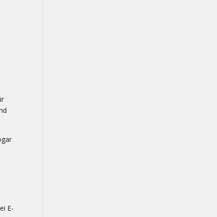
ür
end
ogar
ei E-