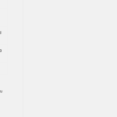
d
0
zu