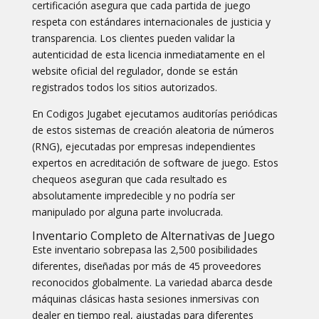
certificación asegura que cada partida de juego
respeta con estándares internacionales de justicia y
transparencia. Los clientes pueden validar la
autenticidad de esta licencia inmediatamente en el
website oficial del regulador, donde se están
registrados todos los sitios autorizados.
En
Codigos Jugabet
ejecutamos auditorías periódicas
de estos sistemas de creación aleatoria de números
(RNG), ejecutadas por empresas independientes
expertos en acreditación de software de juego. Estos
chequeos aseguran que cada resultado es
absolutamente impredecible y no podría ser
manipulado por alguna parte involucrada.
Inventario Completo de Alternativas de Juego
Este inventario sobrepasa las 2,500 posibilidades
diferentes, diseñadas por más de 45 proveedores
reconocidos globalmente. La variedad abarca desde
máquinas clásicas hasta sesiones inmersivas con
dealer en tiempo real, ajustadas para diferentes