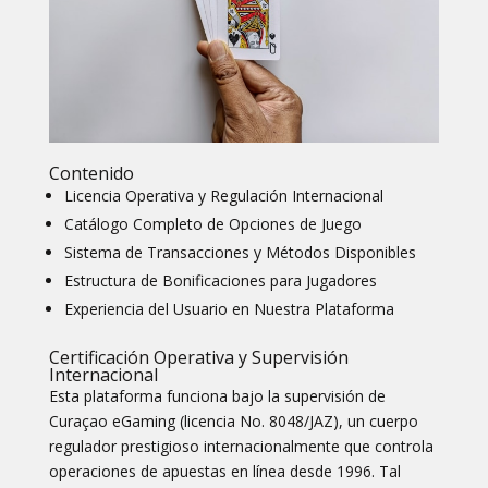
Contenido
Licencia Operativa y Regulación Internacional
Catálogo Completo de Opciones de Juego
Sistema de Transacciones y Métodos Disponibles
Estructura de Bonificaciones para Jugadores
Experiencia del Usuario en Nuestra Plataforma
Certificación Operativa y Supervisión
Internacional
Esta plataforma funciona bajo la supervisión de
Curaçao eGaming (licencia No. 8048/JAZ), un cuerpo
regulador prestigioso internacionalmente que controla
operaciones de apuestas en línea desde 1996. Tal