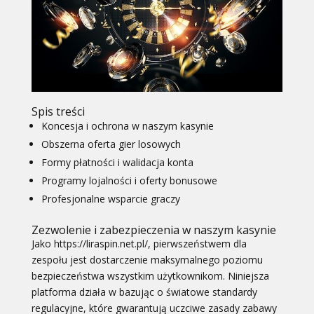
Spis treści
Koncesja i ochrona w naszym kasynie
Obszerna oferta gier losowych
Formy płatności i walidacja konta
Programy lojalności i oferty bonusowe
Profesjonalne wsparcie graczy
Zezwolenie i zabezpieczenia w naszym kasynie
Jako
https://liraspin.net.pl/
, pierwszeństwem dla
zespołu jest dostarczenie maksymalnego poziomu
bezpieczeństwa wszystkim użytkownikom. Niniejsza
platforma działa w bazując o światowe standardy
regulacyjne, które gwarantują uczciwe zasady zabawy