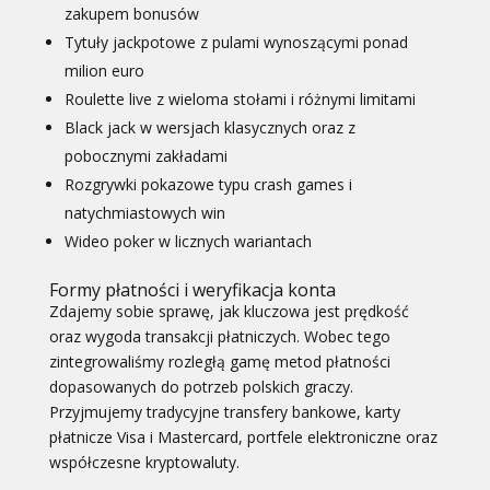
zakupem bonusów
Tytuły jackpotowe z pulami wynoszącymi ponad
milion euro
Roulette live z wieloma stołami i różnymi limitami
Black jack w wersjach klasycznych oraz z
pobocznymi zakładami
Rozgrywki pokazowe typu crash games i
natychmiastowych win
Wideo poker w licznych wariantach
Formy płatności i weryfikacja konta
Zdajemy sobie sprawę, jak kluczowa jest prędkość
oraz wygoda transakcji płatniczych. Wobec tego
zintegrowaliśmy rozległą gamę metod płatności
dopasowanych do potrzeb polskich graczy.
Przyjmujemy tradycyjne transfery bankowe, karty
płatnicze Visa i Mastercard, portfele elektroniczne oraz
współczesne kryptowaluty.