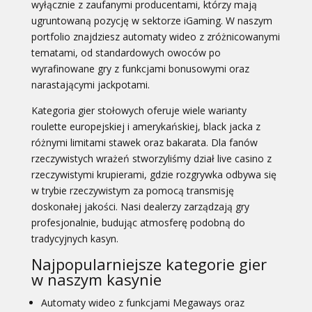
wyłącznie z zaufanymi producentami, którzy mają
ugruntowaną pozycję w sektorze iGaming. W naszym
portfolio znajdziesz automaty wideo z zróżnicowanymi
tematami, od standardowych owoców po
wyrafinowane gry z funkcjami bonusowymi oraz
narastającymi jackpotami.
Kategoria gier stołowych oferuje wiele warianty
roulette europejskiej i amerykańskiej, black jacka z
różnymi limitami stawek oraz bakarata. Dla fanów
rzeczywistych wrażeń stworzyliśmy dział live casino z
rzeczywistymi krupierami, gdzie rozgrywka odbywa się
w trybie rzeczywistym za pomocą transmisję
doskonałej jakości. Nasi dealerzy zarządzają gry
profesjonalnie, budując atmosferę podobną do
tradycyjnych kasyn.
Najpopularniejsze kategorie gier
w naszym kasynie
Automaty wideo z funkcjami Megaways oraz