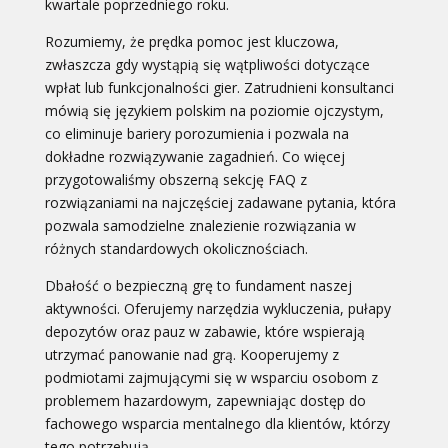
kwartale poprzedniego roku.
Rozumiemy, że prędka pomoc jest kluczowa,
zwłaszcza gdy wystąpią się wątpliwości dotyczące
wpłat lub funkcjonalności gier. Zatrudnieni konsultanci
mówią się językiem polskim na poziomie ojczystym,
co eliminuje bariery porozumienia i pozwala na
dokładne rozwiązywanie zagadnień. Co więcej
przygotowaliśmy obszerną sekcję FAQ z
rozwiązaniami na najczęściej zadawane pytania, która
pozwala samodzielne znalezienie rozwiązania w
różnych standardowych okolicznościach.
Dbałość o bezpieczną grę to fundament naszej
aktywności. Oferujemy narzędzia wykluczenia, pułapy
depozytów oraz pauz w zabawie, które wspierają
utrzymać panowanie nad grą. Kooperujemy z
podmiotami zajmującymi się w wsparciu osobom z
problemem hazardowym, zapewniając dostęp do
fachowego wsparcia mentalnego dla klientów, którzy
tego potrzebują.