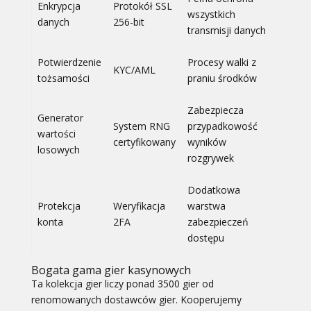
Enkrypcja
Protokół SSL
wszystkich
danych
256-bit
transmisji danych
Potwierdzenie
Procesy walki z
KYC/AML
tożsamości
praniu środków
Zabezpiecza
Generator
System RNG
przypadkowość
wartości
certyfikowany
wyników
losowych
rozgrywek
Dodatkowa
Protekcja
Weryfikacja
warstwa
konta
2FA
zabezpieczeń
dostępu
Bogata gama gier kasynowych
Ta kolekcja gier liczy ponad 3500 gier od
renomowanych dostawców gier. Kooperujemy