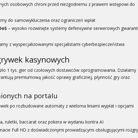
nych osobowych chroni przed niezgodnemu z prawem wstępowi do
my do samowykluczenia oraz ograniczeń wpłat
DoS
– wysoko rozwinięte systemy defensywne serwerowych gwarant
łamy z wyspecjalizowanymi specjalistami cyberbezpieczeństwa
zgrywek kasynowych
szło 1 tys. gier od czołowych dostawców oprogramowania. Działamy
rantują premiumową jakość oprawy graficznej, płynność gry oraz
ionych na portalu
ek po rozbudowane automaty z wieloma liniami wypłat i opcjami
ka, ruletki, baccarat oraz pokera w wydaniu kontra AI
macie Full HD z doświadczonymi prowadzącymi obsługującymi rozgr