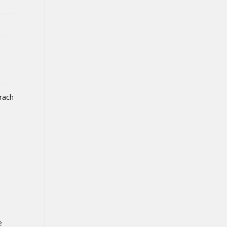
rach
e