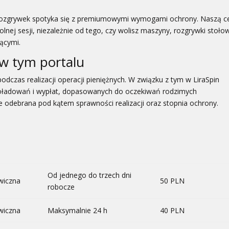
 rozgrywek spotyka się z premiumowymi wymogami ochrony. Naszą c
lnej sesji, niezależnie od tego, czy wolisz maszyny, rozgrywki stoło
ącymi.
 w tym portalu
dczas realizacji operacji pieniężnych. W związku z tym w LiraSpin
ładowań i wypłat, dopasowanych do oczekiwań rodzimych
e odebrana pod kątem sprawności realizacji oraz stopnia ochrony.
Od jednego do trzech dni
wiczna
50 PLN
robocze
wiczna
Maksymalnie 24 h
40 PLN