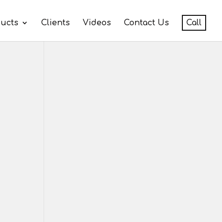
ucts
Clients
Videos
Contact Us
Call