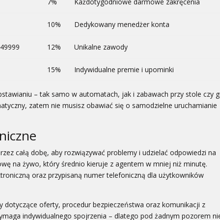
7%
Każdotygodniowe darmowe zakręcenia
9
10%
Dedykowany menedżer konta
-49999
12%
Unikalne zawody
15%
Indywidualne premie i upominki
stawianiu – tak samo w automatach, jak i zabawach przy stole czy g
matyczny, zatem nie musisz obawiać się o samodzielne uruchamianie
niczne
rzez całą dobę, aby rozwiązywać problemy i udzielać odpowiedzi na
wę na żywo, który średnio kieruje z agentem w mniej niż minutę.
roniczną oraz przypisaną numer telefoniczną dla użytkowników
sy dotyczące oferty, procedur bezpieczeństwa oraz komunikacji z
ymaga indywidualnego spojrzenia – dlatego pod żadnym pozorem ni