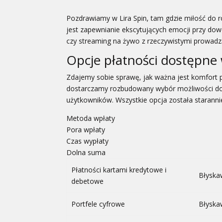
Pozdrawiamy w
Lira Spin
, tam gdzie miłość do
jest zapewnianie ekscytujących emocji przy dowo
czy streaming na żywo z rzeczywistymi prowadz
Opcje płatności dostępne
Zdajemy sobie sprawę, jak ważna jest komfort po
dostarczamy rozbudowany wybór możliwości do
użytkowników. Wszystkie opcja została staranni
Metoda wpłaty
Pora wpłaty
Czas wypłaty
Dolna suma
Płatności kartami kredytowe i
Błyska
debetowe
Portfele cyfrowe
Błyska