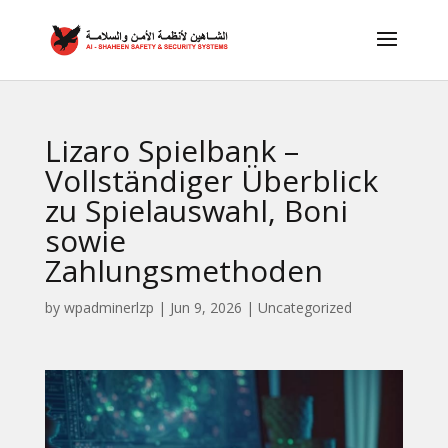
Lizaro Spielbank –
Vollständiger Überblick
zu Spielauswahl, Boni
sowie
Zahlungsmethoden
by
wpadminerlzp
|
Jun 9, 2026
|
Uncategorized