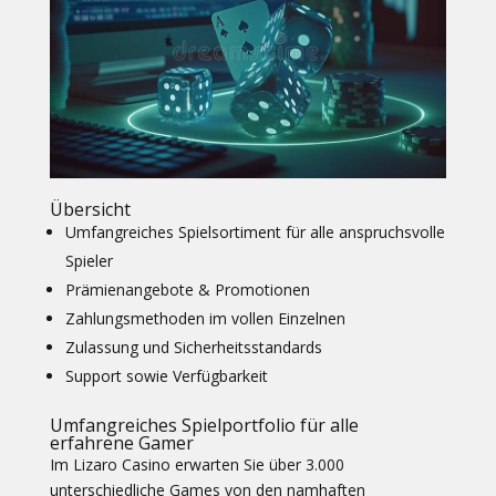
Übersicht
Umfangreiches Spielsortiment für alle anspruchsvolle
Spieler
Prämienangebote & Promotionen
Zahlungsmethoden im vollen Einzelnen
Zulassung und Sicherheitsstandards
Support sowie Verfügbarkeit
Umfangreiches Spielportfolio für alle
erfahrene Gamer
Im
Lizaro Casino
erwarten Sie über 3.000
unterschiedliche Games von den namhaften