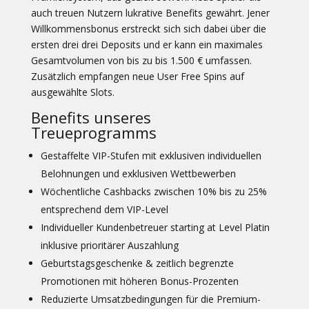
auch treuen Nutzern lukrative Benefits gewährt. Jener
Willkommensbonus erstreckt sich sich dabei über die
ersten drei drei Deposits und er kann ein maximales
Gesamtvolumen von bis zu bis 1.500 € umfassen.
Zusätzlich empfangen neue User Free Spins auf
ausgewählte Slots.
Benefits unseres
Treueprogramms
Gestaffelte VIP-Stufen mit exklusiven individuellen
Belohnungen und exklusiven Wettbewerben
Wöchentliche Cashbacks zwischen 10% bis zu 25%
entsprechend dem VIP-Level
Individueller Kundenbetreuer starting at Level Platin
inklusive prioritärer Auszahlung
Geburtstagsgeschenke & zeitlich begrenzte
Promotionen mit höheren Bonus-Prozenten
Reduzierte Umsatzbedingungen für die Premium-