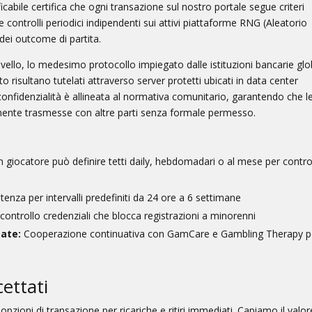
abile certifica che ogni transazione sul nostro portale segue criteri
 controlli periodici indipendenti sui attivi piattaforme RNG (Aleatorio
 dei outcome di partita.
vello, lo medesimo protocollo impiegato dalle istituzioni bancarie glob
o risultano tutelati attraverso server protetti ubicati in data center
 confidenzialità è allineata al normativa comunitario, garantendo che l
mente trasmesse con altre parti senza formale permesso.
 giocatore può definire tetti daily, hebdomadari o al mese per contro
utenza per intervalli predefiniti da 24 ore a 6 settimane
controllo credenziali che blocca registrazioni a minorenni
zate:
Cooperazione continuativa con GamCare e Gambling Therapy p
ettati
zioni di transazione per ricariche e ritiri immediati. Capiamo il valor