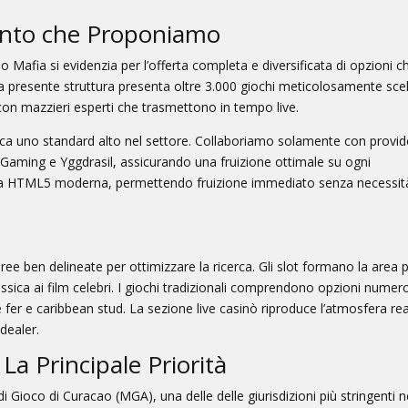
mento che Proponiamo
no Mafia
si evidenzia per l’offerta completa e diversificata di opzioni c
 presente struttura presenta oltre 3.000 giochi meticolosamente scel
ve con mazzieri esperti che trasmettono in tempo live.
ntifica uno standard alto nel settore. Collaboriamo solamente con provid
 Gaming e Yggdrasil, assicurando una fruizione ottimale su ogni
forma HTML5 moderna, permettendo fruizione immediato senza necessit
aree ben delineate per ottimizzare la ricerca. Gli slot formano la area 
ssica ai film celebri. I giochi tradizionali comprendono opzioni numer
 fer e caribbean stud. La sezione live casinò riproduce l’atmosfera re
dealer.
 La Principale Priorità
 Gioco di Curacao (MGA), una delle delle giurisdizioni più stringenti n