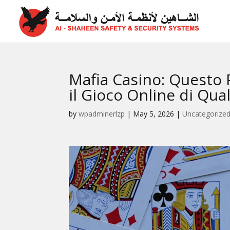
Mafia Casino: Questo 
il Gioco Online di Qual
by
wpadminerlzp
|
May 5, 2026
|
Uncategorize