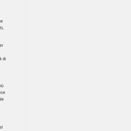
he
ti,
er
à di
più
ose
ale
el