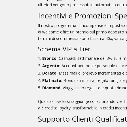
ulteriori vengono processati in automatico entro i
Incentivi e Promozioni Spec
Il nostro programma di ricompense è impostato pe
di welcome offre un premio sul primo deposito sin
termini di scommessa sono fissati a 40x, vantagg
Schema VIP a Tier
Bronzo:
Cashback settimanale del 3% sulle mi
Argento:
Account personale personale e ince
Dorato:
Massimali di prelievo incrementati e 
Platinato:
Bonus su misura, regalo tangibile
Diamond:
Viaggi lusso regalate e quota rimb
Qualsiasi livello si raggiunge collezionando cre
a 5 credito loyalty, trasformabile in crediti incen
Supporto Clienti Qualifica