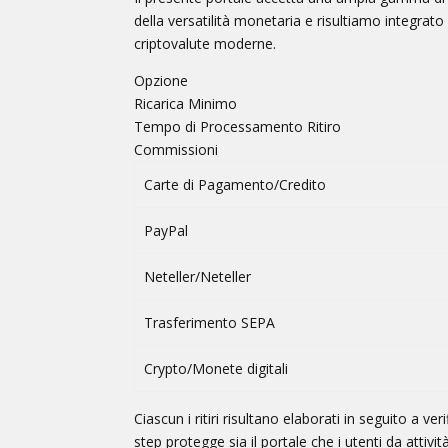
della versatilità monetaria e risultiamo integrato
criptovalute moderne.
Opzione
Ricarica Minimo
Tempo di Processamento Ritiro
Commissioni
Carte di Pagamento/Credito
PayPal
Neteller/Neteller
Trasferimento SEPA
Crypto/Monete digitali
Ciascun i ritiri risultano elaborati in seguito a
step protegge sia il portale che i utenti da attivi