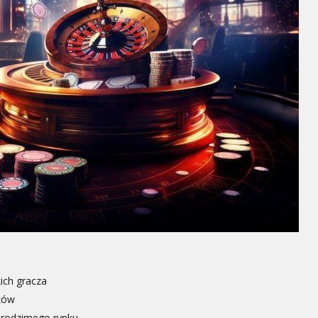
ich gracza
ików
 rodzimego rynku