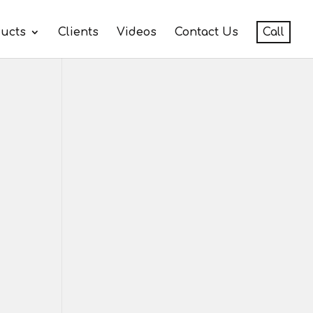
ucts
Clients
Videos
Contact Us
Call