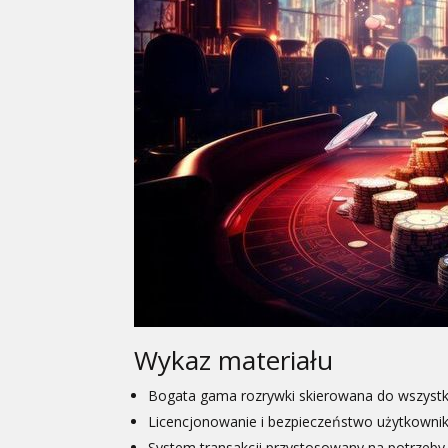
Wykaz materiału
Bogata gama rozrywki skierowana do wszystk
Licencjonowanie i bezpieczeństwo użytkown
System transakcji przystosowany na potrzeby