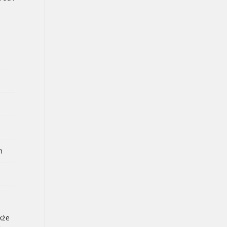
n
kże