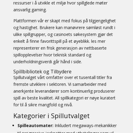
ressurser i å utvikle et miljø hvor spillglede møter
ansvarlig gaming.
Plattformen vår er skapt med fokus på tilgjengelighet
og hastighet. Brukere kan manøvrere sømløst rundt i
ulike spillgrupper, og casinoets søkesystem gjør det
enkelt å finne favorittspill på et øyeblikk.
les mer
representerer en frisk generasjon av nettbaserte
spillopplevelser hvor teknisk standard og
underholdningsverdi går hånd i side.
Spillbibliotek og Tilbydere
Spillutvalget vårt omfatter over et tusentall titler fra
fremste utviklere i sektoren. Vi samarbeider med
anerkjente leverandører som kontinuerlig produserer
spill av beste kvalitet. All spillkategori er nøye kuratert
for til å sikre mangfold og nivå.
Kategorier i Spillutvalget
Spilleautomater:
Inkludert megaways-mekanikker