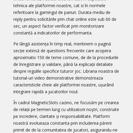
tehnica ale platformei noastre, cat si în normele
referitoare la gamingul de pariuri. Durata mediu de
reply pentru solicitările prin chat online este sub 60 de
sec, un aspect factor verificat prin monitorizare
constantă a indicatorilor de performanta.
Pe lângă asistența în timp real, mentinem o pagină
secție extinsă de questions frecvente care acopera
aproximativ 150 de teme comune, de de la procedurile
de înregistrare și validare, până la explicații detaliate
despre regulile specifice tuturor joc. Libraria noastra de
tutorial-uri video demonstrative demonstreaza
caracteristicile cheie ale platformei noastre, ușurând
integrare rapidă a jucatorilor noul.
În cadrul MagneticSlots cazino, ne focusăm pe crearea
de relații pe termen lung cu utilizatorii noştri, construite
pe incredere, claritate și responsabilitate. Platform
noastră evolueaza constanta prin includerea părerii
primit de de la comunitatea de jucatori, asigurandu-ne