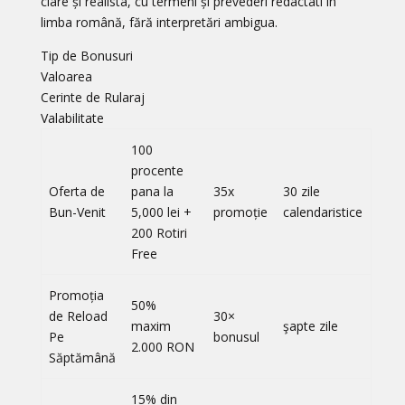
clare și realista, cu termeni și prevederi redactati în
limba română, fără interpretări ambigua.
Tip de Bonusuri
Valoarea
Cerinte de Rularaj
Valabilitate
100
procente
Oferta de
pana la
35x
30 zile
Bun-Venit
5,000 lei +
promoție
calendaristice
200 Rotiri
Free
Promoția
50%
de Reload
30×
maxim
şapte zile
Pe
bonusul
2.000 RON
Săptămână
15% din