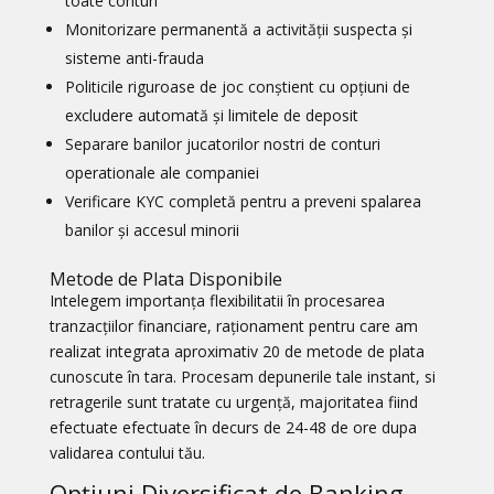
toate conturi
Monitorizare permanentă a activității suspecta și
sisteme anti-frauda
Politicile riguroase de joc conștient cu opțiuni de
excludere automată și limitele de deposit
Separare banilor jucatorilor nostri de conturi
operationale ale companiei
Verificare KYC completă pentru a preveni spalarea
banilor și accesul minorii
Metode de Plata Disponibile
Intelegem importanța flexibilitatii în procesarea
tranzacțiilor financiare, raționament pentru care am
realizat integrata aproximativ 20 de metode de plata
cunoscute în tara. Procesam depunerile tale instant, si
retragerile sunt tratate cu urgență, majoritatea fiind
efectuate efectuate în decurs de 24-48 de ore dupa
validarea contului tău.
Opțiuni Diversificat de Banking