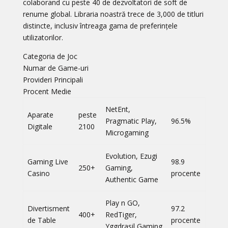
colaborand cu peste 40 de dezvoltatori de soft de
renume global. Libraria noastră trece de 3,000 de titluri
distincte, inclusiv întreaga gama de preferințele
utilizatorilor.
Categoria de Joc
Numar de Game-uri
Provideri Principali
Procent Medie
NetEnt,
Aparate
peste
Pragmatic Play,
96.5%
Digitale
2100
Microgaming
Evolution, Ezugi
Gaming Live
98.9
250+
Gaming,
Casino
procente
Authentic Game
Play n GO,
Divertisment
97.2
400+
RedTiger,
de Table
procente
Yggdrasil Gaming