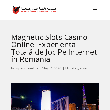
Magnetic Slots Casino
Online: Experienta
Totală de Joc Pe Internet
în Romania
by
wpadminerlzp
|
May 7, 2026
|
Uncategorized