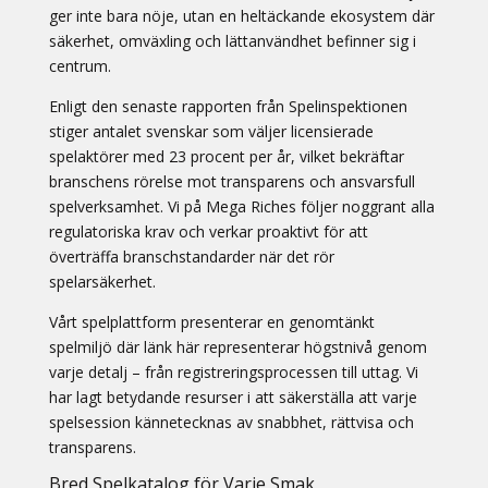
ger inte bara nöje, utan en heltäckande ekosystem där
säkerhet, omväxling och lättanvändhet befinner sig i
centrum.
Enligt den senaste rapporten från Spelinspektionen
stiger antalet svenskar som väljer licensierade
spelaktörer med 23 procent per år, vilket bekräftar
branschens rörelse mot transparens och ansvarsfull
spelverksamhet. Vi på Mega Riches följer noggrant alla
regulatoriska krav och verkar proaktivt för att
överträffa branschstandarder när det rör
spelarsäkerhet.
Vårt spelplattform presenterar en genomtänkt
spelmiljö där
länk här
representerar högstnivå genom
varje detalj – från registreringsprocessen till uttag. Vi
har lagt betydande resurser i att säkerställa att varje
spelsession kännetecknas av snabbhet, rättvisa och
transparens.
Bred Spelkatalog för Varje Smak