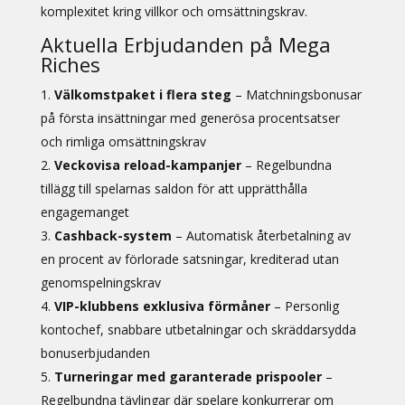
komplexitet kring villkor och omsättningskrav.
Aktuella Erbjudanden på Mega
Riches
Välkomstpaket i flera steg
– Matchningsbonusar
på första insättningar med generösa procentsatser
och rimliga omsättningskrav
Veckovisa reload-kampanjer
– Regelbundna
tillägg till spelarnas saldon för att upprätthålla
engagemanget
Cashback-system
– Automatisk återbetalning av
en procent av förlorade satsningar, krediterad utan
genomspelningskrav
VIP-klubbens exklusiva förmåner
– Personlig
kontochef, snabbare utbetalningar och skräddarsydda
bonuserbjudanden
Turneringar med garanterade prispooler
–
Regelbundna tävlingar där spelare konkurrerar om