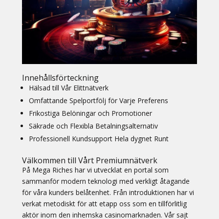
Innehållsförteckning
Hälsad till Vår Elittnätverk
Omfattande Spelportfölj för Varje Preferens
Frikostiga Belöningar och Promotioner
Säkrade och Flexibla Betalningsalternativ
Professionell Kundsupport Hela dygnet Runt
Välkommen till Vårt Premiumnätverk
På Mega Riches har vi utvecklat en portal som
sammanför modern teknologi med verkligt åtagande
för våra kunders belåtenhet. Från introduktionen har vi
verkat metodiskt för att etapp oss som en tillförlitlig
aktör inom den inhemska casinomarknaden. Vår sajt