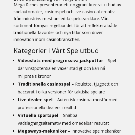
Mega Riches presenterar ett noggrant kurerat utbud av
spelautomater, casinospel och live casino-alternativ
från industrins mest ansedda spelutvecklare. Vårt
sortiment förnyas regelbundet för att reflektera både
traditionella favoriter och nya titlar som driver
innovation inom casinobranschen.
Kategorier i Vårt Spelutbud
Videoslots med progressiva jackpottar
– Spel
där vinstpotentialen växer stadigt och kan nå
miljontals kronor
Traditionella casinospel
– Roulette, tjugoett och
baccarat i olika versioner för taktiska spelare
Live dealer-spel
– Autentisk casinoatmosför med
professionella dealers i realtid
Virtuella sportspel
– Snabba
vadslagningsalternativ med omedelbar resultat
Megaways-mekaniker
– Innovativa spelmekaniker