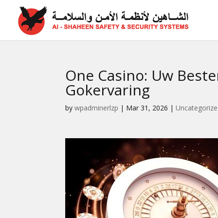
One Casino: Uw Beste
Gokervaring
by
wpadminerlzp
|
Mar 31, 2026
|
Uncategoriz