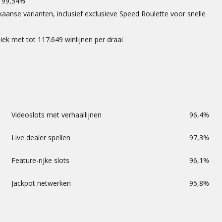
n 99,54%
anse varianten, inclusief exclusieve Speed Roulette voor snelle
ek met tot 117.649 winlijnen per draai
Videoslots met verhaallijnen
96,4%
Live dealer spellen
97,3%
Feature-rijke slots
96,1%
Jackpot netwerken
95,8%