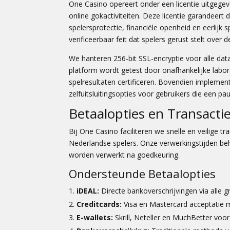
One Casino opereert onder een licentie uitgege
online gokactiviteiten. Deze licentie garandeert 
spelersprotectie, financiële openheid en eerlijk 
verificeerbaar feit dat spelers gerust stelt over d
We hanteren 256-bit SSL-encryptie voor alle dat
platform wordt getest door onafhankelijke labor
spelresultaten certificeren. Bovendien impleme
zelfuitsluitingsopties voor gebruikers die een p
Betaalopties en Transacti
Bij One Casino faciliteren we snelle en veilige t
Nederlandse spelers. Onze verwerkingstijden beh
worden verwerkt na goedkeuring.
Ondersteunde Betaalopties
iDEAL:
Directe bankoverschrijvingen via alle 
Creditcards:
Visa en Mastercard acceptatie m
E-wallets:
Skrill, Neteller en MuchBetter voor