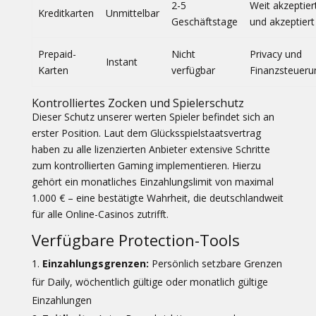
2-5
Weit akzeptier
Kreditkarten
Unmittelbar
Geschäftstage
und akzeptiert
Prepaid-
Nicht
Privacy und
Instant
Karten
verfügbar
Finanzsteueru
Kontrolliertes Zocken und Spielerschutz
Dieser Schutz unserer werten Spieler befindet sich an
erster Position. Laut dem Glücksspielstaatsvertrag
haben zu alle lizenzierten Anbieter extensive Schritte
zum kontrollierten Gaming implementieren. Hierzu
gehört ein monatliches Einzahlungslimit von maximal
1.000 € – eine bestätigte Wahrheit, die deutschlandweit
für alle Online-Casinos zutrifft.
Verfügbare Protection-Tools
Einzahlungsgrenzen:
Persönlich setzbare Grenzen
für Daily, wöchentlich gültige oder monatlich gültige
Einzahlungen