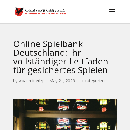
Online Spielbank
Deutschland: Ihr
vollständiger Leitfaden
für gesichertes Spielen
by
wpadminerlzp
|
May 21, 2026
|
Uncategorized