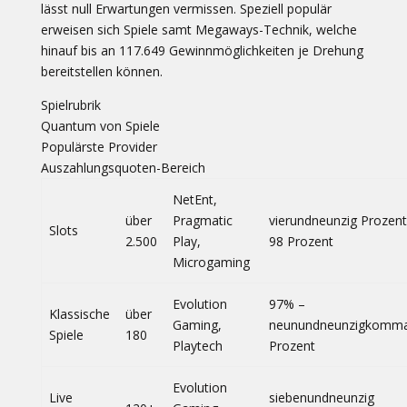
lässt null Erwartungen vermissen. Speziell populär
erweisen sich Spiele samt Megaways-Technik, welche
hinauf bis an 117.649 Gewinnmöglichkeiten je Drehung
bereitstellen können.
Spielrubrik
Quantum von Spiele
Populärste Provider
Auszahlungsquoten-Bereich
NetEnt,
über
Pragmatic
vierundneunzig Prozent
Slots
2.500
Play,
98 Prozent
Microgaming
Evolution
97% –
Klassische
über
Gaming,
neunundneunzigkomm
Spiele
180
Playtech
Prozent
Evolution
Live
siebenundneunzig