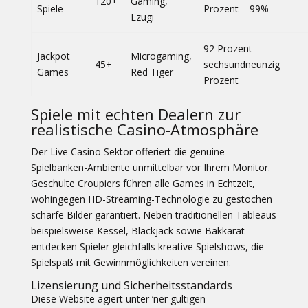
120+
Gaming,
Spiele
Prozent – 99%
Ezugi
92 Prozent –
Jackpot
Microgaming,
45+
sechsundneunzig
Games
Red Tiger
Prozent
Spiele mit echten Dealern zur
realistische Casino-Atmosphäre
Der Live Casino Sektor offeriert die genuine
Spielbanken-Ambiente unmittelbar vor Ihrem Monitor.
Geschulte Croupiers führen alle Games in Echtzeit,
wohingegen HD-Streaming-Technologie zu gestochen
scharfe Bilder garantiert. Neben traditionellen Tableaus
beispielsweise Kessel, Blackjack sowie Bakkarat
entdecken Spieler gleichfalls kreative Spielshows, die
Spielspaß mit Gewinnmöglichkeiten vereinen.
Lizensierung und Sicherheitsstandards
Diese Website agiert unter ‘ner gültigen