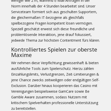
weniger wie 2 m, während E-Mail-Anfragen in der
Norm innerhalb der 4 Stunden bearbeitet sind. Unser
Serviceteam formiert sich aus geschulten Supportern,
die gleichermaßen IT-bezogene als gleichfalls
spielbezogene Fragen kompetent lösen vermögen.
Speziell geschätzt erweist sich diese freundliche und
problemlösende Interaktion, jene drauf fokussiert,
jedwede Thema zur höchsten Contentment fürs klären.
Kontrolliertes Spielen zur oberste
Maxime
Wir nehmen diese Verpflichtung gewissenhaft & bieten
ausführliche Tools zum Spielerschutz. Hierzu zählen
Einzahlungslimits, Verlustgrenzen, Zeit-Limitierungen &
jene Chance zwecks zeitweiligen oder endgültigen Self-
Exclusion. Darüber hinaus kooperieren das Casino mit
Vereinigungen beispielsweise GamCare sowie Be
Gamble Aware zusammen, sodass Nutzern mit
kritischem Spielverhalten professionelle Unterstützung
zu bereitstellen.