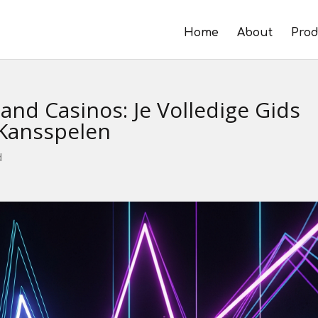
Home
About
Prod
land Casinos: Je Volledige Gids
 Kansspelen
d