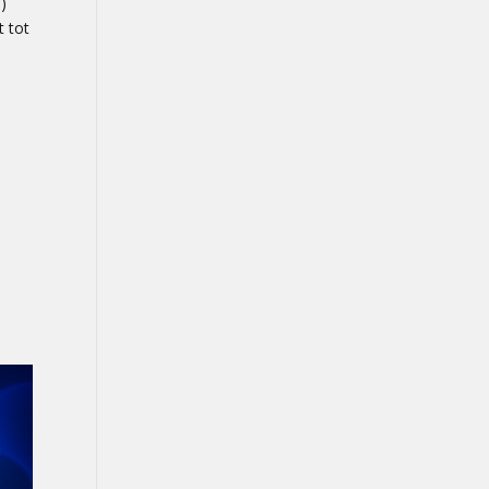
)
t tot