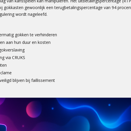
itslag van kansspelen kan manipuleren. Het uitbetalingspercentage (RTP
j gokkasten gewoonlijk een terugbetalingspercentage van 94 procen
gulering wordt nageleefd.
ermatig gokken te verhinderen
ren aan hun duur en kosten
 gokverslaving
ing via CRUKS
iten
reclame
iligd blijven bij faillissement