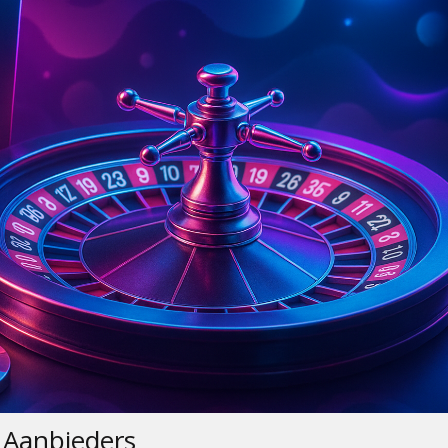
 Aanbieders