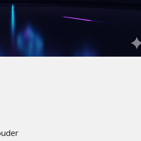
ouder