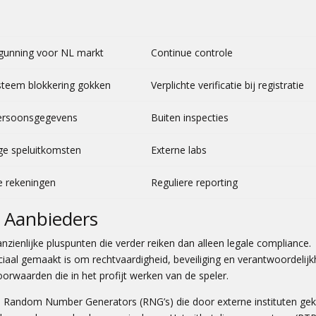
rgunning voor NL markt
Continue controle
ysteem blokkering gokken
Verplichte verificatie bij registratie
persoonsgegevens
Buiten inspecties
ge speluitkomsten
Externe labs
e rekeningen
Reguliere reporting
e Aanbieders
zienlijke pluspunten die verder reiken dan alleen legale compliance.
aal gemaakt is om rechtvaardigheid, beveiliging en verantwoordelijk
orwaarden die in het profijt werken van de speler.
e Random Number Generators (RNG’s) die door externe instituten ge