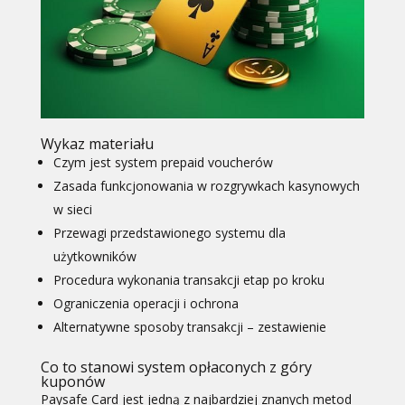
Wykaz materiału
Czym jest system prepaid voucherów
Zasada funkcjonowania w rozgrywkach kasynowych
w sieci
Przewagi przedstawionego systemu dla
użytkowników
Procedura wykonania transakcji etap po kroku
Ograniczenia operacji i ochrona
Alternatywne sposoby transakcji – zestawienie
Co to stanowi system opłaconych z góry
kuponów
Paysafe Card jest jedną z najbardziej znanych metod