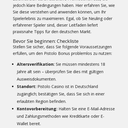
jedoch klare Bedingungen haben. Hier erfahren Sie, wie
Sie diese verstehen und anwenden können, um Ihr
Spielerlebnis zu maximieren. Egal, ob Sie Neuling oder
erfahrener Spieler sind, dieser Leitfaden liefert
praxisnahe Tipps für den deutschen Markt.
Bevor Sie beginnen: Checkliste
Stellen Sie sicher, dass Sie folgende Voraussetzungen
erfüllen, um den Pistolo Bonus problemlos zu nutzen:
Altersverifikation:
Sie müssen mindestens 18
Jahre alt sein – überprüfen Sie dies mit gültigen
Ausweisdokumenten.
Standort:
Pistolo Casino ist in Deutschland
zugänglich; bestätigen Sie, dass Sie sich in einer
erlaubten Region befinden.
Kontovorbereitung:
Halten Sie eine E-Mail-Adresse
und Zahlungsmethoden wie Kreditkarte oder E-
Wallet bereit.