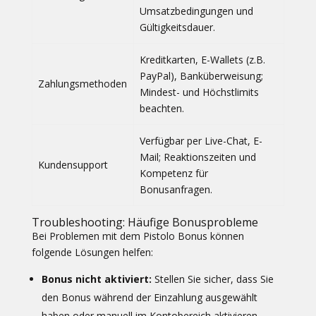
Umsatzbedingungen und
Gültigkeitsdauer.
Kreditkarten, E-Wallets (z.B.
PayPal), Banküberweisung;
Zahlungsmethoden
Mindest- und Höchstlimits
beachten.
Verfügbar per Live-Chat, E-
Mail; Reaktionszeiten und
Kundensupport
Kompetenz für
Bonusanfragen.
Troubleshooting: Häufige Bonusprobleme
Bei Problemen mit dem Pistolo Bonus können
folgende Lösungen helfen:
Bonus nicht aktiviert:
Stellen Sie sicher, dass Sie
den Bonus während der Einzahlung ausgewählt
haben oder manuell im Kontobereich aktivieren.