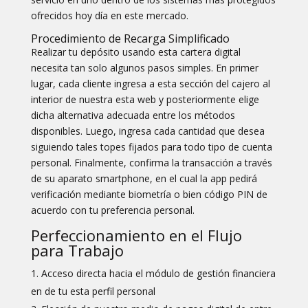
ofrecidos hoy día en este mercado.
Procedimiento de Recarga Simplificado
Realizar tu depósito usando esta cartera digital
necesita tan solo algunos pasos simples. En primer
lugar, cada cliente ingresa a esta sección del cajero al
interior de nuestra esta web y posteriormente elige
dicha alternativa adecuada entre los métodos
disponibles. Luego, ingresa cada cantidad que desea
siguiendo tales topes fijados para todo tipo de cuenta
personal. Finalmente, confirma la transacción a través
de su aparato smartphone, en el cual la app pedirá
verificación mediante biometría o bien código PIN de
acuerdo con tu preferencia personal.
Perfeccionamiento en el Flujo
para Trabajo
Acceso directa hacia el módulo de gestión financiera
en de tu esta perfil personal