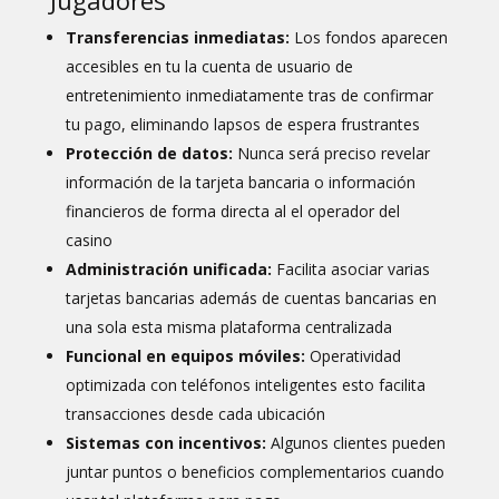
Transferencias inmediatas:
Los fondos aparecen
accesibles en tu la cuenta de usuario de
entretenimiento inmediatamente tras de confirmar
tu pago, eliminando lapsos de espera frustrantes
Protección de datos:
Nunca será preciso revelar
información de la tarjeta bancaria o información
financieros de forma directa al el operador del
casino
Administración unificada:
Facilita asociar varias
tarjetas bancarias además de cuentas bancarias en
una sola esta misma plataforma centralizada
Funcional en equipos móviles:
Operatividad
optimizada con teléfonos inteligentes esto facilita
transacciones desde cada ubicación
Sistemas con incentivos:
Algunos clientes pueden
juntar puntos o beneficios complementarios cuando