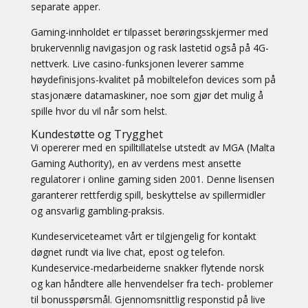
separate apper.
Gaming-innholdet er tilpasset berøringsskjermer med
brukervennlig navigasjon og rask lastetid også på 4G-
nettverk. Live casino-funksjonen leverer samme
høydefinisjons-kvalitet på mobiltelefon devices som på
stasjonære datamaskiner, noe som gjør det mulig å
spille hvor du vil når som helst.
Kundestøtte og Trygghet
Vi opererer med en spilltillatelse utstedt av MGA (Malta
Gaming Authority), en av verdens mest ansette
regulatorer i online gaming siden 2001. Denne lisensen
garanterer rettferdig spill, beskyttelse av spillermidler
og ansvarlig gambling-praksis.
Kundeserviceteamet vårt er tilgjengelig for kontakt
døgnet rundt via live chat, epost og telefon.
Kundeservice-medarbeiderne snakker flytende norsk
og kan håndtere alle henvendelser fra tech- problemer
til bonusspørsmål. Gjennomsnittlig responstid på live