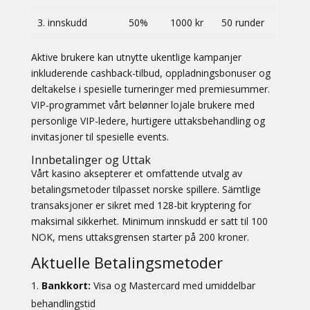
3. innskudd
50%
1000 kr
50 runder
Aktive brukere kan utnytte ukentlige kampanjer
inkluderende cashback-tilbud, oppladningsbonuser og
deltakelse i spesielle turneringer med premiesummer.
VIP-programmet vårt belønner lojale brukere med
personlige VIP-ledere, hurtigere uttaksbehandling og
invitasjoner til spesielle events.
Innbetalinger og Uttak
Vårt kasino aksepterer et omfattende utvalg av
betalingsmetoder tilpasset norske spillere. Sämtlige
transaksjoner er sikret med 128-bit kryptering for
maksimal sikkerhet. Minimum innskudd er satt til 100
NOK, mens uttaksgrensen starter på 200 kroner.
Aktuelle Betalingsmetoder
Bankkort:
Visa og Mastercard med umiddelbar
behandlingstid