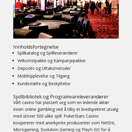
Innholdsfortegnelse
Spillkatalog og Spillleverandører
Velkomstpakke og Kampanjepakker
Deposits og Uttaksmetoder
Mobilopplevelse og Tilgang
Kundestøtte og Beskyttelse
Spillbibliotek og Programvareleverandører
Vårt casino har plassert seg som en ledende aktør
innen online gambling ved å tilby et bredspektret utvalg
med utover 500 ulike spill.
PokerStars Casino
koopererer med anerkjente produsenter som NetEnt,
Microgaming, Evolution Gaming og Play’n GO for å