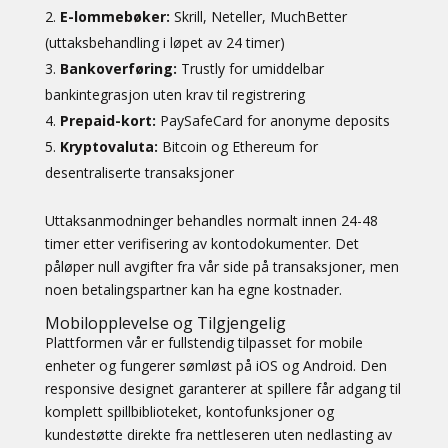
E-lommebøker:
Skrill, Neteller, MuchBetter
(uttaksbehandling i løpet av 24 timer)
Bankoverføring:
Trustly for umiddelbar
bankintegrasjon uten krav til registrering
Prepaid-kort:
PaySafeCard for anonyme deposits
Kryptovaluta:
Bitcoin og Ethereum for
desentraliserte transaksjoner
Uttaksanmodninger behandles normalt innen 24-48
timer etter verifisering av kontodokumenter. Det
påløper null avgifter fra vår side på transaksjoner, men
noen betalingspartner kan ha egne kostnader.
Mobilopplevelse og Tilgjengelig
Plattformen vår er fullstendig tilpasset for mobile
enheter og fungerer sømløst på iOS og Android. Den
responsive designet garanterer at spillere får adgang til
komplett spillbiblioteket, kontofunksjoner og
kundestøtte direkte fra nettleseren uten nedlasting av