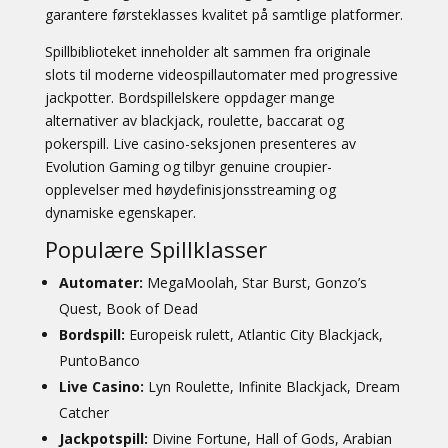
garantere førsteklasses kvalitet på samtlige platformer.
Spillbiblioteket inneholder alt sammen fra originale
slots til moderne videospillautomater med progressive
jackpotter. Bordspillelskere oppdager mange
alternativer av blackjack, roulette, baccarat og
pokerspill. Live casino-seksjonen presenteres av
Evolution Gaming og tilbyr genuine croupier-
opplevelser med høydefinisjonsstreaming og
dynamiske egenskaper.
Populære Spillklasser
Automater:
MegaMoolah, Star Burst, Gonzo’s
Quest, Book of Dead
Bordspill:
Europeisk rulett, Atlantic City Blackjack,
PuntoBanco
Live Casino:
Lyn Roulette, Infinite Blackjack, Dream
Catcher
Jackpotspill:
Divine Fortune, Hall of Gods, Arabian