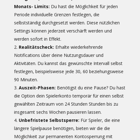
Monats- Limits:
Du hast die Möglichkeit für jeden
Periode individuelle Grenzen festlegen, die
selbstständig durchgesetzt werden. Diese nützlichen
Settings können jederzeit verschärft werden und
werden sofort in Effekt.
Realitätscheck:
Erhalte wiederkehrende
Notifications über deine Nutzungsdauer und
Aktivitäten. Du kannst das gewünschte Intervall selbst
festlegen, beispielsweise jede 30, 60 beziehungsweise
90 Minuten.
Auszeit-Phasen:
Benötigst du eine Pause? Du hast
die Option dein Spielerkonto temporär für einen selbst
gewählten Zeitraum von 24 Stunden Stunden bis zu
insgesamt sechs Wochen pausieren lassen.
Unbefristete Selbstsperre:
Für Spieler, die eine
längere Spielpause benötigen, bieten wir die die
Möglichkeit zur permanenten Kontosperrung mit