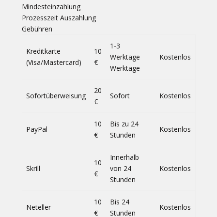
Mindesteinzahlung
Prozesszeit Auszahlung
Gebühren
1-3
Kreditkarte
10
Werktage
Kostenlos
(Visa/Mastercard)
€
Werktage
20
Sofortüberweisung
Sofort
Kostenlos
€
10
Bis zu 24
PayPal
Kostenlos
€
Stunden
Innerhalb
10
Skrill
von 24
Kostenlos
€
Stunden
10
Bis 24
Neteller
Kostenlos
€
Stunden