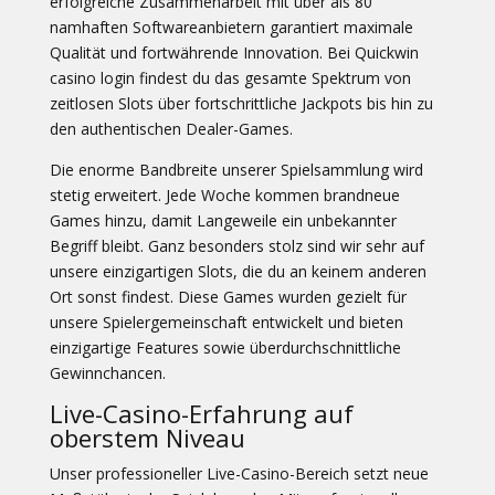
erfolgreiche Zusammenarbeit mit über als 80
namhaften Softwareanbietern garantiert maximale
Qualität und fortwährende Innovation. Bei
Quickwin
casino login
findest du das gesamte Spektrum von
zeitlosen Slots über fortschrittliche Jackpots bis hin zu
den authentischen Dealer-Games.
Die enorme Bandbreite unserer Spielsammlung wird
stetig erweitert. Jede Woche kommen brandneue
Games hinzu, damit Langeweile ein unbekannter
Begriff bleibt. Ganz besonders stolz sind wir sehr auf
unsere einzigartigen Slots, die du an keinem anderen
Ort sonst findest. Diese Games wurden gezielt für
unsere Spielergemeinschaft entwickelt und bieten
einzigartige Features sowie überdurchschnittliche
Gewinnchancen.
Live-Casino-Erfahrung auf
oberstem Niveau
Unser professioneller Live-Casino-Bereich setzt neue