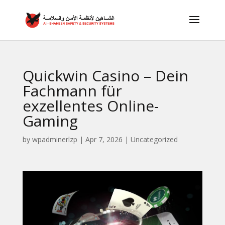
Quickwin Casino – Dein
Fachmann für
exzellentes Online-
Gaming
by
wpadminerlzp
|
Apr 7, 2026
|
Uncategorized