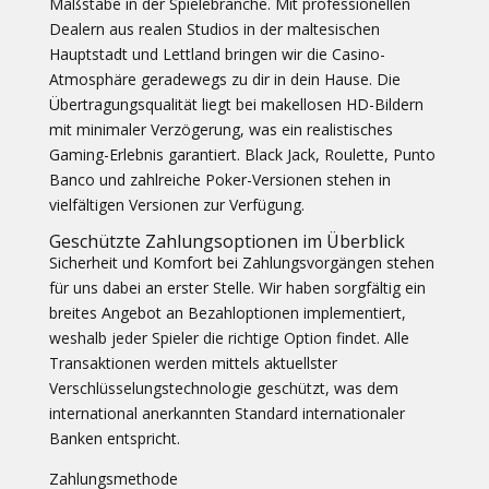
Maßstäbe in der Spielebranche. Mit professionellen
Dealern aus realen Studios in der maltesischen
Hauptstadt und Lettland bringen wir die Casino-
Atmosphäre geradewegs zu dir in dein Hause. Die
Übertragungsqualität liegt bei makellosen HD-Bildern
mit minimaler Verzögerung, was ein realistisches
Gaming-Erlebnis garantiert. Black Jack, Roulette, Punto
Banco und zahlreiche Poker-Versionen stehen in
vielfältigen Versionen zur Verfügung.
Geschützte Zahlungsoptionen im Überblick
Sicherheit und Komfort bei Zahlungsvorgängen stehen
für uns dabei an erster Stelle. Wir haben sorgfältig ein
breites Angebot an Bezahloptionen implementiert,
weshalb jeder Spieler die richtige Option findet. Alle
Transaktionen werden mittels aktuellster
Verschlüsselungstechnologie geschützt, was dem
international anerkannten Standard internationaler
Banken entspricht.
Zahlungsmethode